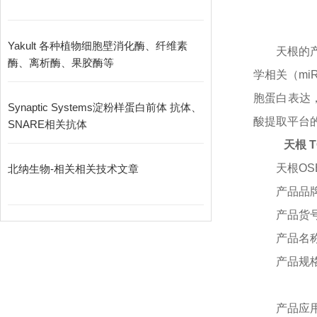
Yakult 各种植物细胞壁消化酶、纤维素
天根的
酶、离析酶、果胶酶等
学相关（m
胞蛋白表达
Synaptic Systems淀粉样蛋白前体 抗体、
酸提取平台
SNARE相关抗体
天根 T
天根
OS
北纳生物-相关相关技术文章
产品品
产品货
产品名
产品规
产品应