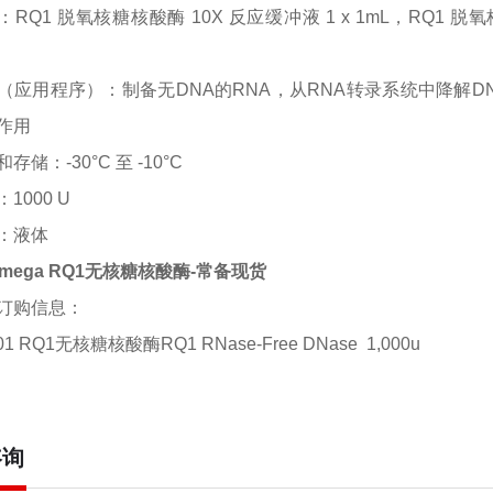
：
RQ1 脱氧核糖核酸酶 10X 反应缓冲液 1 x 1mL，RQ1 脱
（应用程序）：
制备无
DNA的RNA，从RNA转录系统中降解DN
作用
和存储：
-30°C 至 -10°C
：
1000 U
：
液体
omega RQ1无核糖核酸酶-常备现货
订购信息：
01 RQ1无核糖核酸酶RQ1 RNase-Free DNase 1,000u
咨询