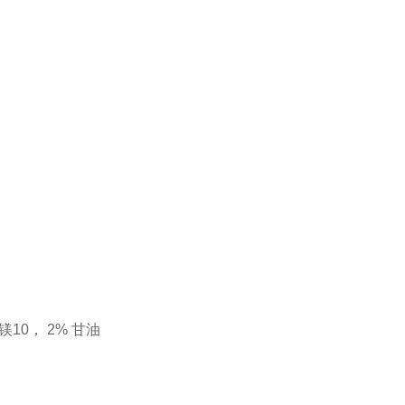
化镁10， 2% 甘油