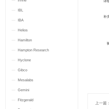
Irvine
详
IBL
补
IBA
Helios
Hamilton
Hampton Research
Hyclone
Gibco
Mesalabs
Gemini
Fitzgerald
上一篇