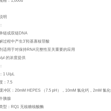
规格：
1,000u
说明
：
单链或双链
DNA
解过程中产生
3'羟基寡核苷酸
剂适用于对保持
RNA完整性至关重要的应用
u/μl 的浓度提供
：
：
1 U/μL
度：
7.5
缓冲区：
20mM HEPES （7.5 pH），10mM 氯化钙，2mM 氯
牛胰腺
类型：
RQ1 无核糖核酸酶