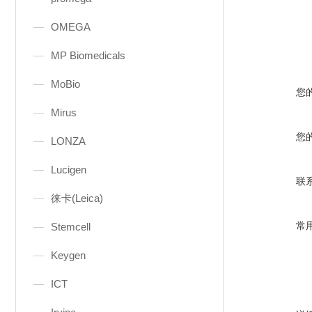
OMEGA
MP Biomedicals
MoBio
您
Mirus
您
LONZA
Lucigen
联
徕卡(Leica)
常
Stemcell
Keygen
ICT