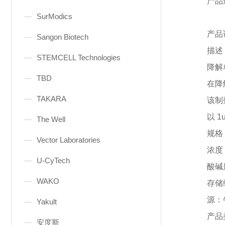
产品
SurModics
产品
Sangon Biotech
描述
STEMCELL Technologies
降解
TBD
在降
TAKARA
该制
以
1
The Well
规格
Vector Laboratories
浓度
U-CyTech
酸碱
WAKO
存储
源：
Yakult
产品
安度斯