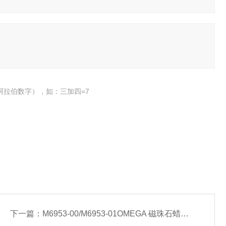
阿拉伯数字），如：三加四=7
下一篇：
M6953-00/M6953-01OMEGA 磁珠石蜡DNA KF提取试剂盒-常备现货