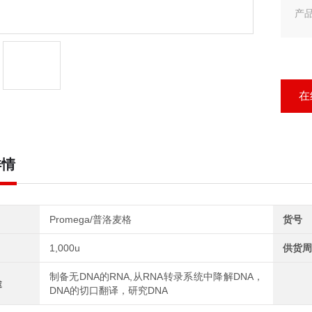
产
英文
产品
pr
在
详情
Promega/普洛麦格
货号
1,000u
供货周
制备无DNA的RNA,从RNA转录系统中降解DNA，
途
DNA的切口翻译，研究DNA