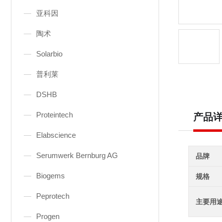
亚科因
陶术
Solarbio
普利莱
DSHB
Proteintech
产品
Elabscience
Serumwerk Bernburg AG
品牌
Biogems
规格
Peprotech
主要用
Progen