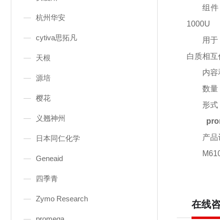
组件
杭州华安
1000U
cytiva思拓凡
用于
白质相互
天根
内容
源培
数量
樱花
形式
义翘神州
pr
产品
日本同仁化学
M61
Geneaid
四季青
Zymo Research
在线
promega