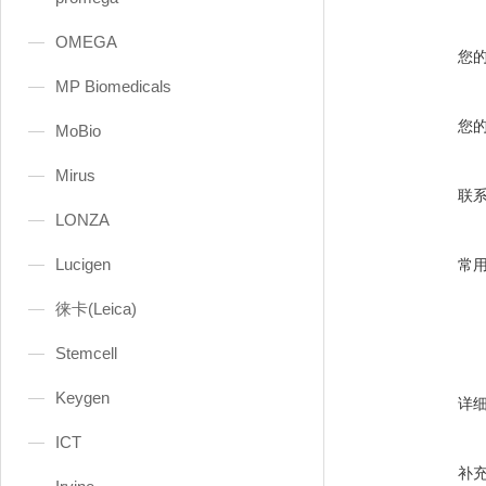
OMEGA
您
MP Biomedicals
您
MoBio
Mirus
联
LONZA
Lucigen
常
徕卡(Leica)
Stemcell
Keygen
详
ICT
补