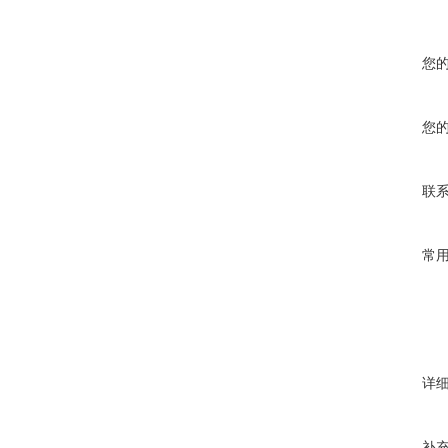
您
您
联
常
详
补