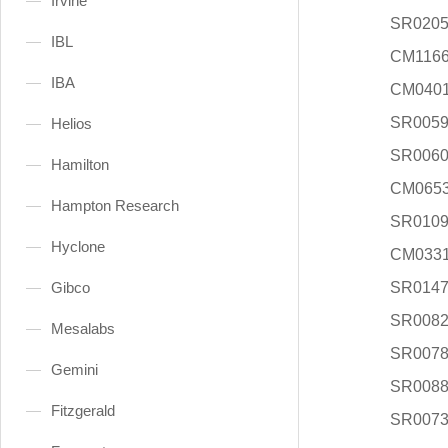
Irvine
SR020
IBL
CM116
IBA
CM040
SR005
Helios
SR006
Hamilton
CM065
Hampton Research
SR010
Hyclone
CM033
Gibco
SR014
SR008
Mesalabs
SR007
Gemini
SR008
Fitzgerald
SR007