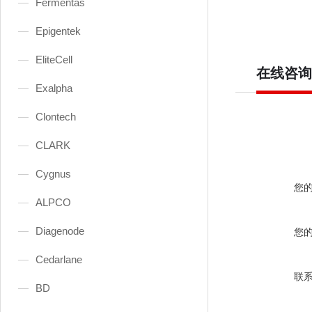
Fermentas
Epigentek
EliteCell
在线咨询
Exalpha
Clontech
CLARK
Cygnus
您
ALPCO
Diagenode
您
Cedarlane
联
BD