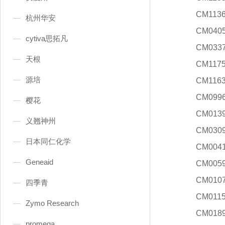
CM113
杭州华安
CM040
cytiva思拓凡
CM033
天根
CM117
源培
CM116
CM099
樱花
CM013
义翘神州
CM030
日本同仁化学
CM004
Geneaid
CM005
CM010
四季青
CM011
Zymo Research
CM018
promega