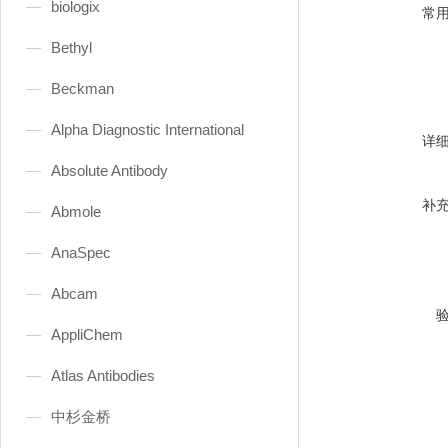
biologix
常
Bethyl
Beckman
Alpha Diagnostic International
详
Absolute Antibody
补
Abmole
AnaSpec
Abcam
AppliChem
Atlas Antibodies
中杉金桥