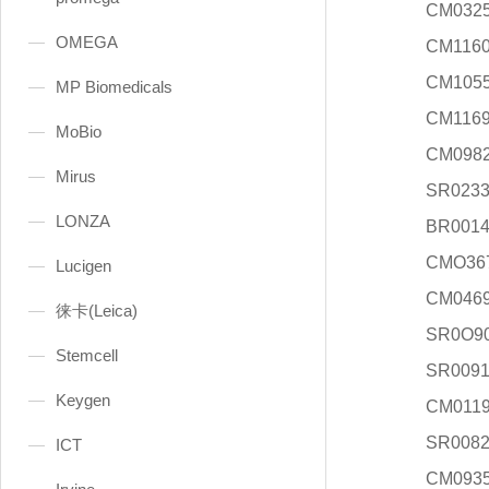
CM032
OMEGA
CM116
CM105
MP Biomedicals
CM116
MoBio
CM098
Mirus
SR023
LONZA
BR001
CMO36
Lucigen
CM046
徕卡(Leica)
SR0O9
Stemcell
SR009
Keygen
CM011
SR008
ICT
CM093