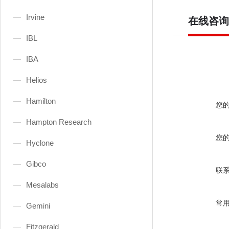
Irvine
在线咨询
IBL
IBA
Helios
Hamilton
您
Hampton Research
您
Hyclone
Gibco
联
Mesalabs
常
Gemini
Fitzgerald