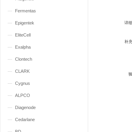
Fermentas
Epigentek
详
EliteCell
补
Exalpha
Clontech
CLARK
Cygnus
ALPCO
Diagenode
Cedarlane
BD