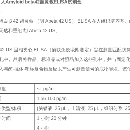
o 人Amyloid beta42超灵敏ELISA试剂盒
：
蛋白
β 42 超灵敏 （胡 Abeta 42 US） ELISA 在人组织
然和重组 胡 Abeta 42 US。
ta 42 US 固相夹心 ELISA（酶联免疫吸附测定）旨在测
孔中。然后将样品、标准品或对照品加入这些孔中，并与固定
入与酶-抗体-靶标复合物反应以产生可测量信号的底物溶液。该
敏度
<1 pg/mL
围
1.56-100 pg/mL
本类型
/体积
{脑脊液=25 μL，上清液=25 μL，组织匀浆=25 
作时间
1 小时 20 分钟
4 小时