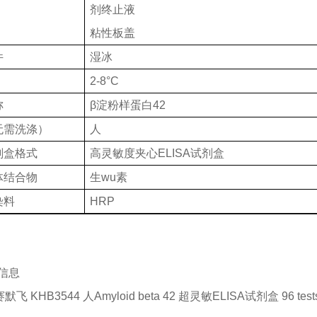
剂终止液
粘性板盖
件
湿冰
2-8°C
称
β淀粉样蛋白42
无需洗涤）
人
剂盒格式
高灵敏度夹心
ELISA试剂盒
体结合物
生wu素
染料
HRP
信息
 赛默飞 KHB3544 人Amyloid beta 42 超灵敏ELISA试剂盒
96 test