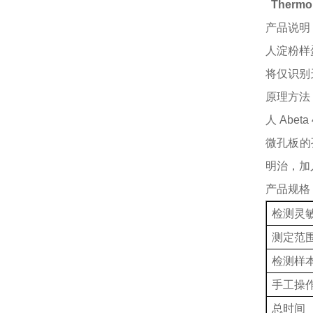
Therm
产品说明
人淀粉样
将仅识别天
原理方法
人
Abe
微孔板的
明治，加
产品规格
检测灵
测定范
检测样
手工操
总时间