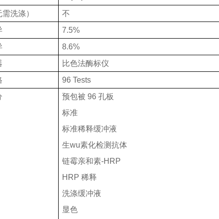
无需洗涤）
不
异
7.5%
异
8.6%
器
比色法酶标仪
格
96 Tests
分
预包被
96 孔板
标准
标准稀释缓冲液
生wu素化检测抗体
链霉亲和素
-HRP
HRP 稀释
洗涤缓冲液
显色