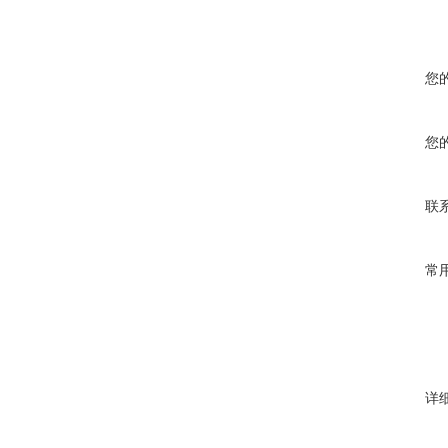
您
您
联
常
详