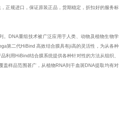
供，正规进口，保证原装正品，货期稳定，折扣好的服务标
业qian列。DNA重组技术被广泛应用于人类、动物及植物生物学
a第二代HiBind 高效结合膜具有ji高的灵活性，为从各种
列产品利用HiBind结合膜系统提供各种针对性的方法从组织、
品覆盖样品范围甚广，从植物RNA到干血斑DNA提取均有对