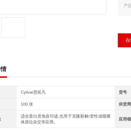
产品
产品
cyt
在
详情
Cytiva/思拓凡
货号
100 张
供货周
适合蛋白质免疫印迹,也用于克隆裂解/变性或噬菌
途
应用领
体原位杂交等应用。