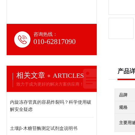
咨询热线：
010-62817090
产品
相关文章
ARTICLES
致力于成为更好的解决方案供应商！
品牌
内旋冻存管真的容易炸裂吗？科学使用破
规格
解安全疑虑
主要用
土壤β-木糖苷酶测定试剂盒说明书