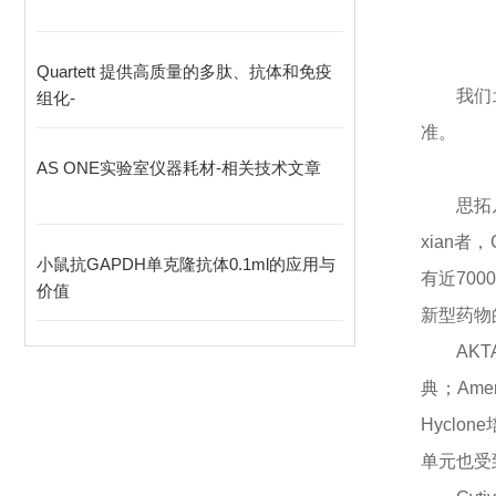
Quartett 提供高质量的多肽、抗体和免疫
我们
组化-
准。
AS ONE实验室仪器耗材-相关技术文章
思拓
xian
者，
小鼠抗GAPDH单克隆抗体0.1ml的应用与
有近70
价值
新型药物
AK
典；Ame
Hyclo
单元也受