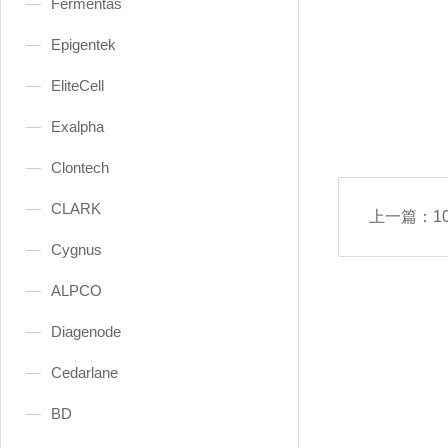
Fermentas
Epigentek
EliteCell
Exalpha
Clontech
CLARK
上一篇：
10
Cygnus
ALPCO
Diagenode
Cedarlane
BD