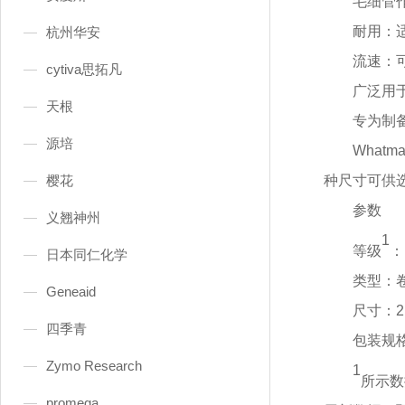
毛细管
耐用：
杭州华安
流速：
cytiva思拓凡
广泛用
天根
专为制
源培
What
樱花
种尺寸可供
参数
义翘神州
1
等级
：
日本同仁化学
类型：
Geneaid
尺寸：
2
四季青
包装规
Zymo Research
1
所示数
promega