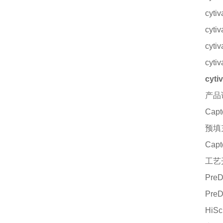
cyt
cyt
cyt
cyt
cy
产品
Ca
预填
Cap
工艺
Pre
Pre
HiS