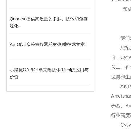
预处
Quartett 提供高质量的多肽、抗体和免疫
组化-
我们
AS ONE实验室仪器耗材-相关技术文章
思拓
者，
Cy
员工。作
小鼠抗GAPDH单克隆抗体0.1ml的应用与
价值
发展和生
AK
Amers
养基、Bi
行业高度
Cy