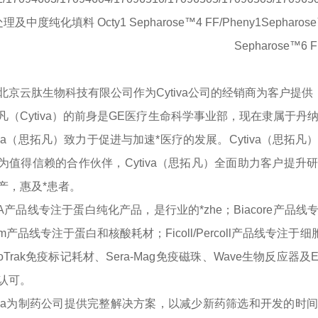
理及中度纯化填料 Octy1 Sepharose™4 FF/Pheny1Sepharose™6 F
Sepharose™6 F
北京云肽生物科技有限公司作为
Cytiva公司的经销商为客户
凡（
Cytiva）的前身是GE医疗生命科学事业部，现在隶属于
tiva（思拓凡）致力于促进与加速*医疗的发展。Cytiva（思拓凡
为值得信赖的合作伙伴，Cytiva（思拓凡）全面助力客户提
产，惠及*患者。
TA产品线专注于蛋白纯化产品，是行业的*zhe；Biacore
ham产品线专注于蛋白和核酸耗材；Ficoll/Percoll产品线专注
oTrak免疫标记耗材、Sera-Mag免疫磁珠、Wave生物反应器
认可。
tiva为制药公司提供完整解决方案，以减少新药筛选和开发的