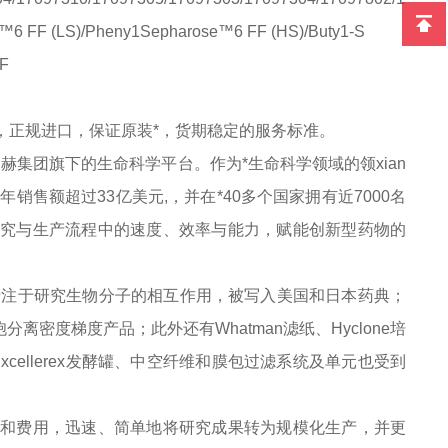
F (LS)/Pheny1Sepharose™6 FF (HS)/Buty1-S
F
提供，正规进口，保证原装*，货期稳定的服务标准。
丹纳赫集团旗下的生命科学平台。作为*生命科学领域的领
xian
）年销售额超过33亿美元,，并在*40多个国家拥有近7000名
升研究与生产流程中的速度、效率与能力，赋能创新型药物的
产品线专注于研究生物分子的相互作用，被写入美国和日本药典；
于细胞分离密度梯度产品；此外还有Whatman滤纸、Hyclone培
及Excellerex发酵罐、中空纤维和膜包过滤系统及单元也受到
时间和费用，迅速、简单地将研究成果转为规模化生产，并更