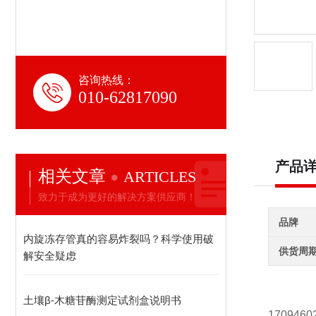
咨询热线：
010-62817090
产品
相关文章
ARTICLES
致力于成为更好的解决方案供应商！
品牌
内旋冻存管真的容易炸裂吗？科学使用破
供货周
解安全疑虑
土壤β-木糖苷酶测定试剂盒说明书
17094602