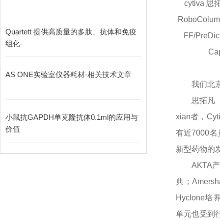
cytiva 思
RoboColum
Quartett 提供高质量的多肽、抗体和免疫
FF/PreDi
组化-
Ca
AS ONE实验室仪器耗材-相关技术文章
我们北
思拓凡
xian
者，
C
小鼠抗GAPDH单克隆抗体0.1ml的应用与
价值
有近7000
新型药物的
AKT
典；Amer
Hyclone
单元也受到