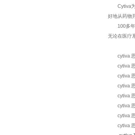
Cyt
好地从药物
100
无论在医疗
cytiva
cytiv
cytiv
cytiv
cytiv
cytiv
cytiv
cytiv