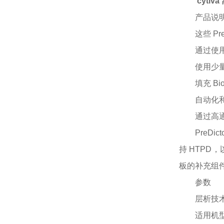
cyti
产品说
这些
P
通过使
使用少
填充
B
自动化
通过高
PreD
持 HTPD，
板的补充组件
参数
层析技
适用机