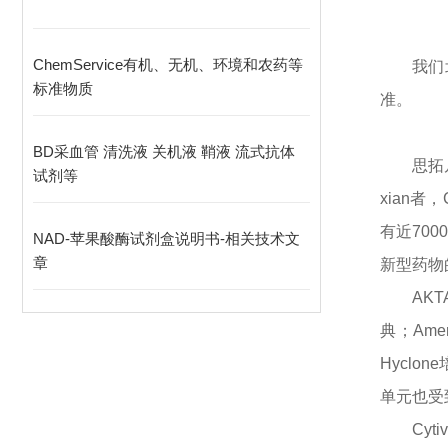
ChemService有机、无机、环境和农药等
我们
标准物质
准。
BD采血管 清洗液 关机液 鞘液 流式抗体
思拓
试剂等
xian
者，
有近70
NAD-苹果酸酶试剂盒说明书-相关技术文
章
新型药物
AK
典；Ame
Hyclo
单元也受
Cy