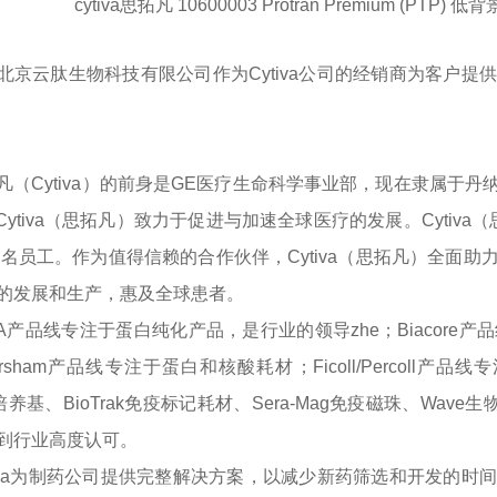
cytiva思拓凡 10600003 Protran Premium (PTP)
北京云肽生物科技有限公司作为
Cytiva公司的经销商为客
凡（
Cytiva）的前身是GE医疗生命科学事业部，现在隶属
Cytiva（思拓凡）致力于促进与加速全球医疗的发展。Cytiv
00名员工。作为值得信赖的合作伙伴，Cytiva（思拓凡）全
的发展和生产，惠及全球患者。
TA产品线专注于蛋白纯化产品，是行业的领导zhe；Biacor
rsham产品线专注于蛋白和核酸耗材；Ficoll/Percoll
ne培养基、BioTrak免疫标记耗材、Sera-Mag免疫磁珠、Wav
到行业高度认可。
tiva为制药公司提供完整解决方案，以减少新药筛选和开发的