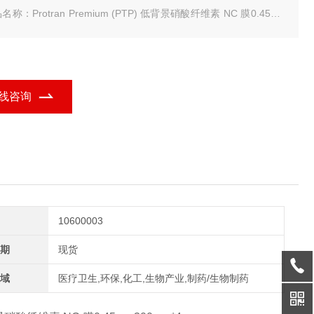
名称：Protran Premium (PTP) 低背景硝酸纤维素 NC 膜0.45μm
0mm*4m
规格：1 卷
tiva PTP低背景硝酸纤维素 NC 膜0.45μm
线咨询
10600003
期
现货
域
医疗卫生,环保,化工,生物产业,制药/生物制药