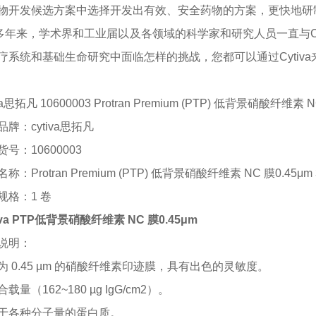
物开发候选方案中选择开发出有效、安全药物的方案，更快地研
0多年来，学术界和工业届以及各领域的科学家和研究人员一直与C
疗系统和基础生命研究中面临怎样的挑战，您都可以通过Cytiv
iva思拓凡 10600003 Protran Premium (PTP) 低背景硝酸纤维素 N
品牌：
cytiva思拓凡
货号：
10600003
名称：
Protran Premium (PTP) 低背景硝酸纤维素 NC 膜0.45μm
规格：
1 卷
tiva PTP低背景硝酸纤维素 NC 膜0.45μm
说明：
为
0.45 µm 的硝酸纤维素印迹膜，具有出色的灵敏度。
合载量（
162~180 µg IgG/cm2）。
于各种分子量的蛋白质。