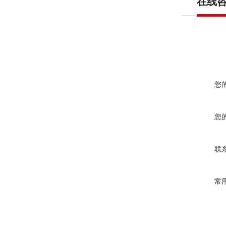
在线
您
您
联
常