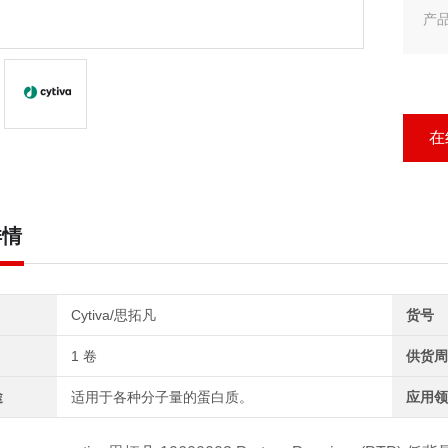
产品
30
产品
cy
在
详情
Cytiva/思拓凡
货号
1 卷
供货周
途
适用于各种分子量的蛋白质。
应用领