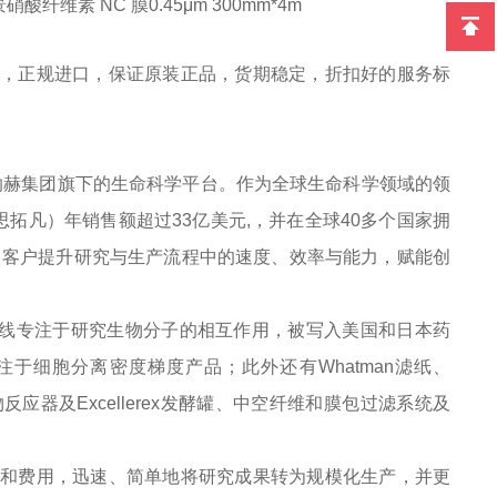
 低背景硝酸纤维素 NC 膜0.45μm 300mm*4m
户提供，正规进口，保证原装正品，货期稳定，折扣好的服务标
于丹纳赫集团旗下的生命科学平台。作为全球生命科学领域的领
a（思拓凡）年销售额超过33亿美元,，并在全球40多个国家拥
面助力客户提升研究与生产流程中的速度、效率与能力，赋能创
e产品线专注于研究生物分子的相互作用，被写入美国和日本药
产品线专注于细胞分离密度梯度产品；此外还有Whatman滤纸、
e生物反应器及Excellerex发酵罐、中空纤维和膜包过滤系统及
时间和费用，迅速、简单地将研究成果转为规模化生产，并更