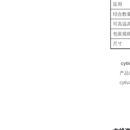
应用
结合数
可高温
包装规
尺寸
cy
产品
cyt