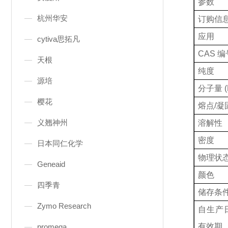
参数
杭州华安
订购信
应用
cytiva思拓凡
CAS 编
天根
纯度
源培
分子量
(
樱花
熔点
/凝
义翘神州
溶解性
密度
日本同仁化学
物理状
Geneaid
颜色
四季青
储存条
Zymo Research
自生产
有效期
promega