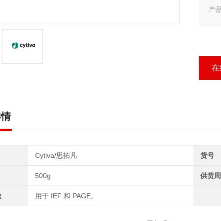
产品
产品
cyt
在
详情
Cytiva/思拓凡
货号
500g
供货周
途
用于 IEF 和 PAGE。