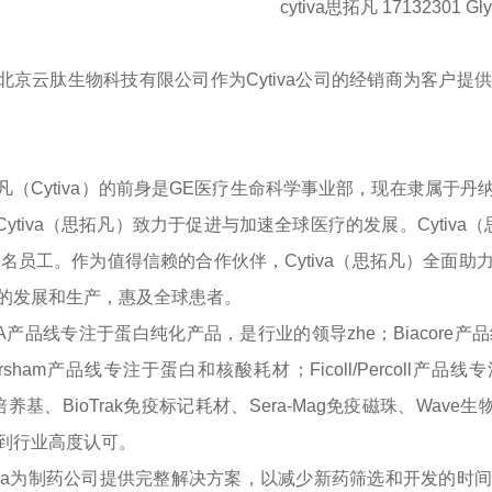
cytiva思拓凡 17132301 Gly
北京云肽生物科技有限公司作为
Cytiva公司的经销商为客
凡（
Cytiva）的前身是GE医疗生命科学事业部，现在隶属
Cytiva（思拓凡）致力于促进与加速全球医疗的发展。Cytiv
00名员工。作为值得信赖的合作伙伴，Cytiva（思拓凡）全
的发展和生产，惠及全球患者。
TA产品线专注于蛋白纯化产品，是行业的领导zhe；Biacor
rsham产品线专注于蛋白和核酸耗材；Ficoll/Percoll
ne培养基、BioTrak免疫标记耗材、Sera-Mag免疫磁珠、Wav
到行业高度认可。
tiva为制药公司提供完整解决方案，以减少新药筛选和开发的