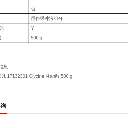
件
否
用作缓冲液组分
批准
Y
格
500 g
信息
拓凡 17132301 Glycine
甘
an酸
500 g
咨询