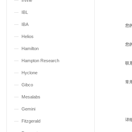
Irvine
IBL
IBA
您
Helios
您
Hamilton
Hampton Research
联
Hyclone
常
Gibco
Mesalabs
Gemini
详
Fitzgerald