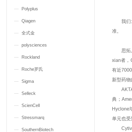
Polyplus
Qiagen
我们
准。
全式金
polysciences
思拓
Rockland
xian
者，
Roche罗氏
有近70
新型药物
Sigma
AK
Selleck
典；Ame
ScienCell
Hyclo
Stressmarq
单元也受
Cy
SouthernBiotech