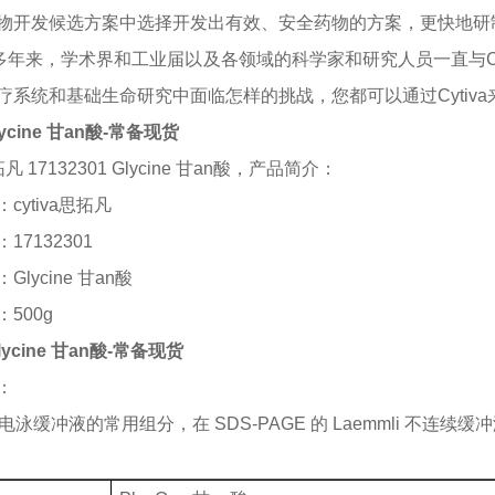
物开发候选方案中选择开发出有效、安全药物的方案，更快地研
0多年来，学术界和工业届以及各领域的科学家和研究人员一直与C
疗系统和基础生命研究中面临怎样的挑战，您都可以通过Cytiv
Glycine 甘an酸-常备现货
拓凡 17132301 Glycine
甘
an酸，
产品简介：
：
cytiva思拓凡
：
17132301
：
Glycine 甘
an
酸
：
500g
 Glycine 甘an酸-常备现货
：
电泳缓冲液的常用组分，在
SDS-PAGE 的 Laemmli 不连