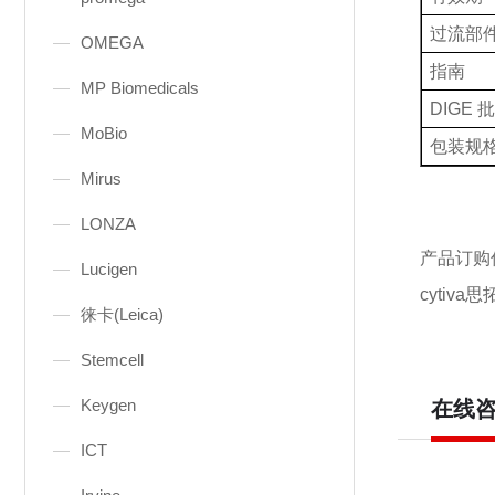
过流部
OMEGA
指南
MP Biomedicals
DIGE 
MoBio
包装规
Mirus
LONZA
产品订购
Lucigen
cytiva思
徕卡(Leica)
Stemcell
Keygen
在线
ICT