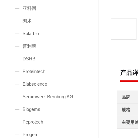
亚科因
陶术
Solarbio
普利莱
DSHB
Proteintech
产品
Elabscience
Serumwerk Bernburg AG
品牌
Biogems
规格
Peprotech
主要用
Progen