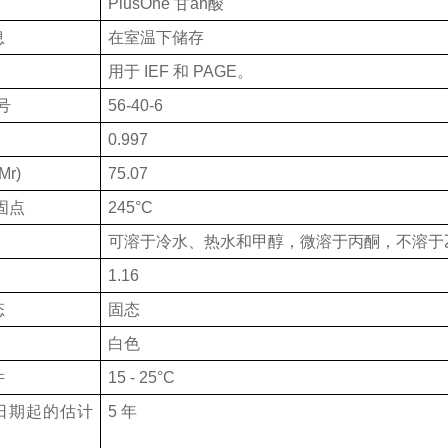
PlusOne
甘
an酸
息
在室温下储存
用于
IEF 和 PAGE。
号
56-40-6
0.997
Mr)
75.07
固点
245°C
可溶于冷水、热水和甲醇，微溶于丙酮，不溶于乙
1.16
态
固态
白色
件
15 - 25°C
日期起的估计
5 年