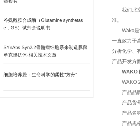
基套装
我们北
谷氨酰胺合成酶（Glutamine synthetas
准。
e，GS）试剂盒说明书
Wako
一直致力于高
SYnAbs Syn2.2骨髓瘤细胞系来制造豚鼠
分析化学、
单克隆抗体-相关技术文章
产品开发方面
WAKO
细胞培养袋：生命科学的柔性“方舟”
WAKO 
产品品
产品货
产品名
产品规