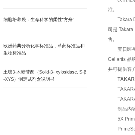
准。
细胞培养袋：生命科学的柔性“方舟”
Tak
司是 Taka
售。
欧洲药典分析化学标准品，草药标准品和
宝日医
生物标准品
Cellar
并可提供客
土壤β-木糖苷酶（Solid-β- xylosidase, S-β
-XYS）测定试剂盒说明书
TAKA
TAKARA
TAKARA
制品内
5X Prime
PrimeSc