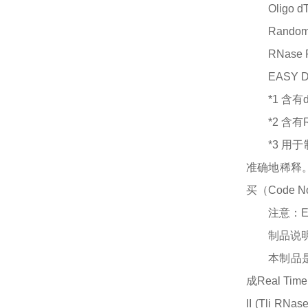
Oligo d
Random 
RNase 
EASY Di
*1 含有d
*2 含有R
*3 用于
准确地稀释。本
买（Code No
注意：
制品说
本制品
成Real Ti
II (Tli RNa