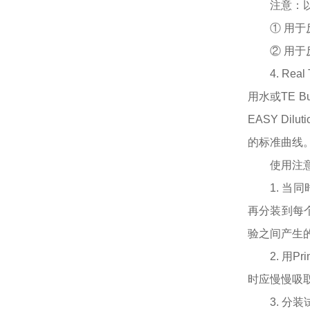
注意：
① 用于反
② 用于
4. R
用水或TE 
EASY Di
的标准曲线
使用注
1. 当
再分装到每
验之间产生
2. 用
时应慢慢吸
3. 分