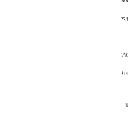
联
常
详
补