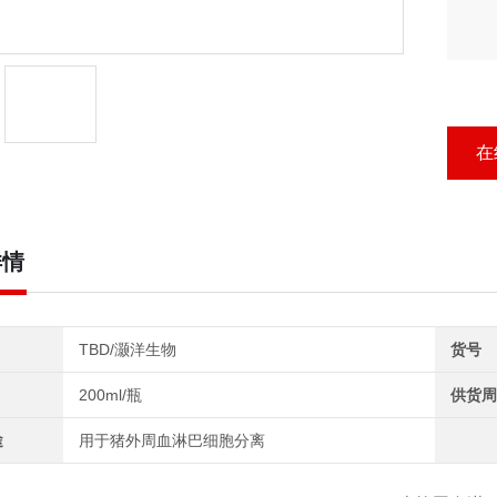
在
详情
TBD/灏洋生物
货号
200ml/瓶
供货周
途
用于猪外周血淋巴细胞分离