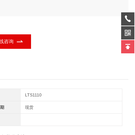
线咨询
LTS1110
期
现货