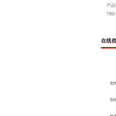
产品
T
在线
您
您