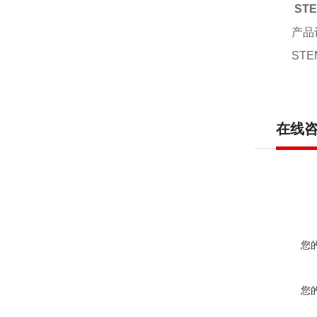
ST
产品
STE
在线
您
您