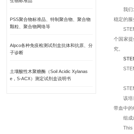
生物标准品
我们
PSS聚合物标准品、特制聚合物、聚合物
稳定的服
颗粒、聚合物网络等
STE
个国家提
Alpco各种免疫检测试剂盒抗体和抗原、分
究。
子诊断
ST
STE
土壤酸性木聚糖酶（Soil Acidic Xylanas
e，S-ACX）测定试剂盒说明书
STE
该培
带血中的
组成
This