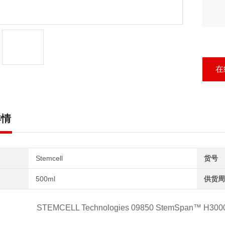
在
详情
Stemcell
货号
500ml
供货周
STEMCELL Technologies 09850 StemSpa