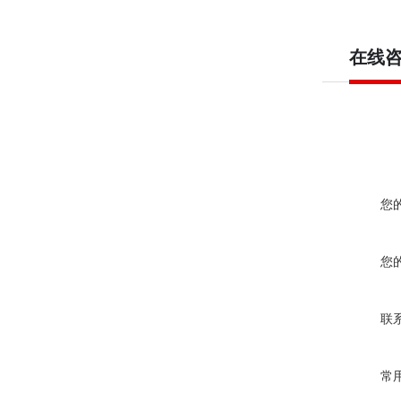
在线
您
您
联
常