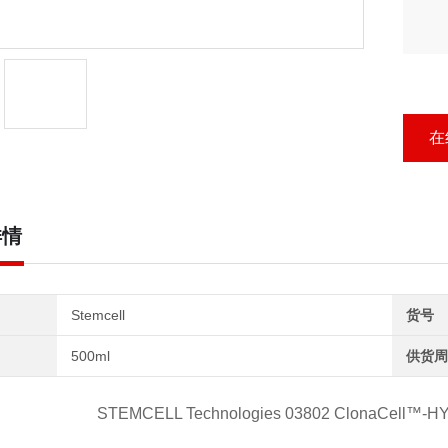
在
详情
Stemcell
货号
500ml
供货周
STEMCELL Technologies 03802 ClonaCel