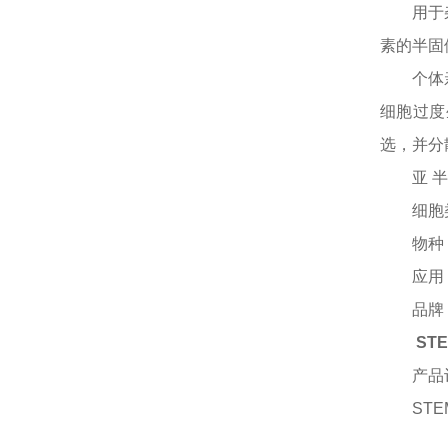
用于
素的半固
个体
细胞过度
选，并分
亚 
细胞
物
应
品
ST
产品
STE