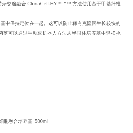
 PEG 支持杂交瘤融合 ClonaCell-HY™™™ 方法使用基于甲基纤维
养基中保持定位在一起。这可以防止稀有克隆因生长较快的
菌落可以通过手动或机器人方法从半固体培养基中轻松挑
/杂交瘤细胞融合培养基 500ml