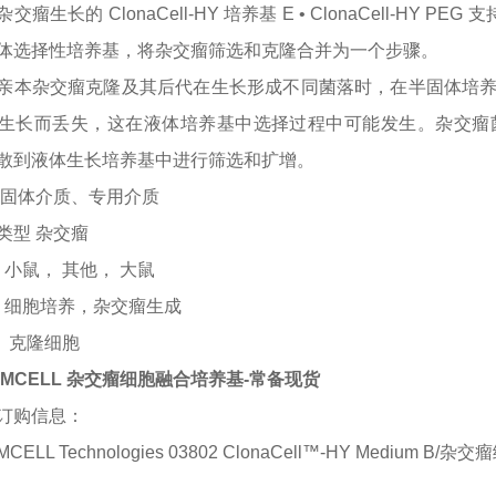
杂交瘤生长的
ClonaCell-HY 培养基 E • ClonaCell-HY
体选择性培养基，将杂交瘤筛选和克隆合并为一个步骤。
亲本杂交瘤克隆及其后代在生长形成不同菌落时，在半固体培
生长而丢失，这在液体培养基中选择过程中可能发生。杂交瘤
散到液体生长培养基中进行筛选和扩增。
半固体介质、专用介质
类型
杂交瘤
种
小鼠，
其他，
大鼠
用
细胞培养，杂交瘤生成
牌
克隆细胞
EMCELL 杂交瘤细胞融合培养基-常备现货
订购信息：
MCELL Technologies 03802 ClonaCell™-HY Medium B