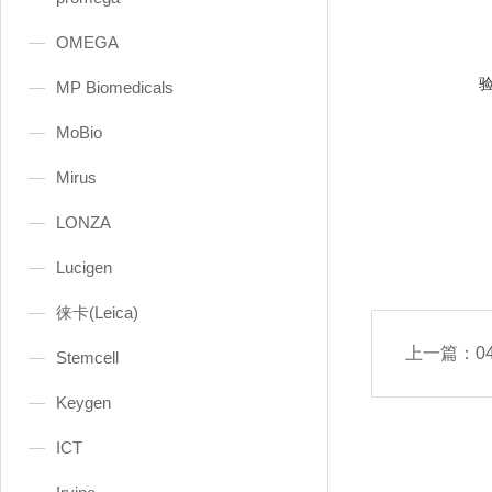
OMEGA
MP Biomedicals
MoBio
Mirus
LONZA
Lucigen
徕卡(Leica)
上一篇：
0
Stemcell
Keygen
ICT