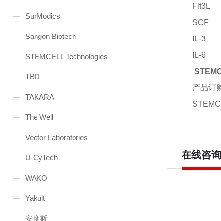
Flt3L
SurModics
SCF
Sangon Biotech
IL-3
IL-6
STEMCELL Technologies
STEM
TBD
产品订
TAKARA
STEMC
The Well
Vector Laboratories
在线咨询
U-CyTech
WAKO
Yakult
安度斯