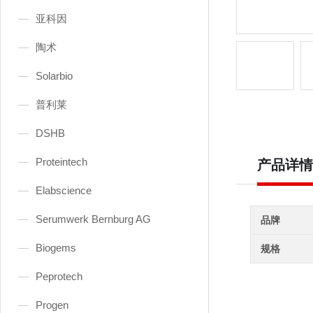
亚科因
陶术
Solarbio
普利莱
DSHB
Proteintech
产品详情
Elabscience
Serumwerk Bernburg AG
品牌
Biogems
规格
Peprotech
Progen