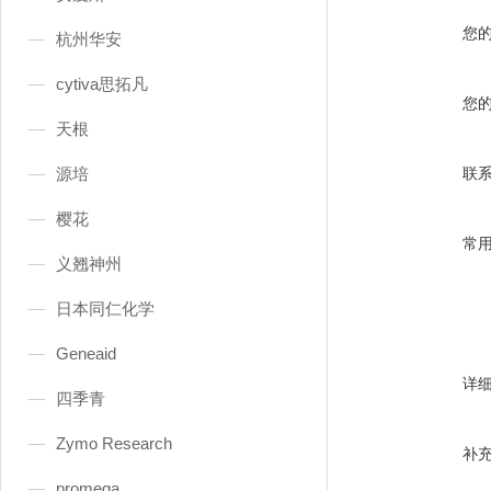
您
杭州华安
cytiva思拓凡
您
天根
源培
联
樱花
常
义翘神州
日本同仁化学
Geneaid
详
四季青
Zymo Research
补
promega