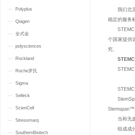
Polyplus
我们北
稳定的服务
Qiagen
STEM
全式金
个国家提供
polysciences
究。
Rockland
STEM
STEMC
Roche罗氏
Sigma
STEMC
Selleck
StemS
ScienCell
Stemspa
当和无
Stressmarq
组成成
SouthernBiotech