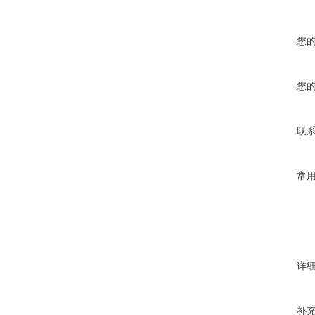
您
您
联
常
详
补