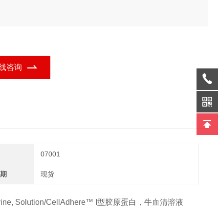
线咨询
07001
期
现货
, Bovine, Solution/CellAdhere™ I型胶原蛋白，牛血清溶液