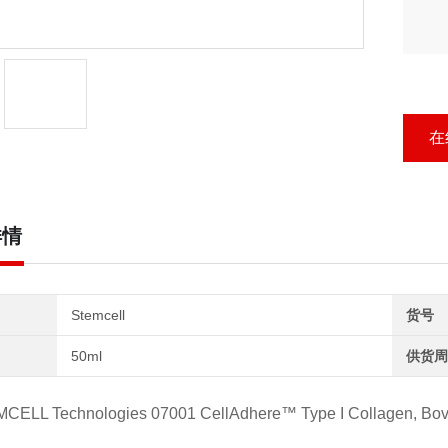
在
详情
Stemcell
货号
50ml
供货周
CELL Technologies 07001 CellAdhere™ Type I Collagen