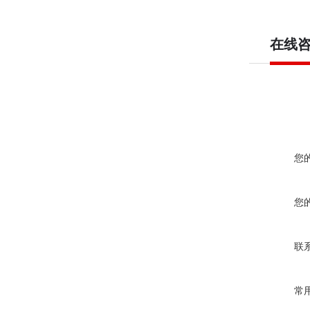
在线
您
您
联
常