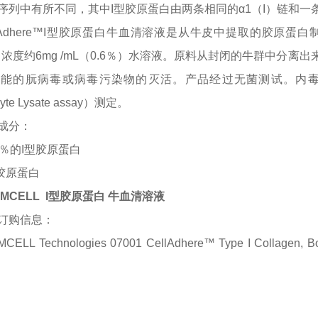
序列中有所不同，其中I型胶原蛋白由两条相同的α1（I）链和一
llAdhere™I型胶原蛋白牛血清溶液是从牛皮中提取的胶原蛋白
中，浓度约6mg /mL（0.6％）水溶液。原料从封闭的牛群中
能的朊病毒或病毒污染物的灭活。产品经过无菌测试。内毒素水平为0
yte Lysate assay）测定。
成分：
7％的I型胶原蛋白
型胶原蛋白
EMCELL I型胶原蛋白 牛血清溶液
订购信息：
MCELL Technologies 07001 CellAdhere™ Type I Collag