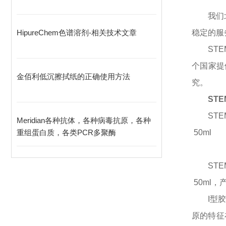
我们
HipureChem色谱溶剂-相关技术文章
稳定的服
STE
个国家提
金佰利低沉擦拭纸的正确使用方法
究。
ST
STE
Meridian各种抗体，各种病毒抗原，各种
重组蛋白质，各类PCR多聚酶
50ml
STE
50ml
，
I型
原的特征