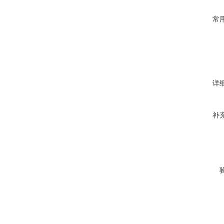
常
详
补