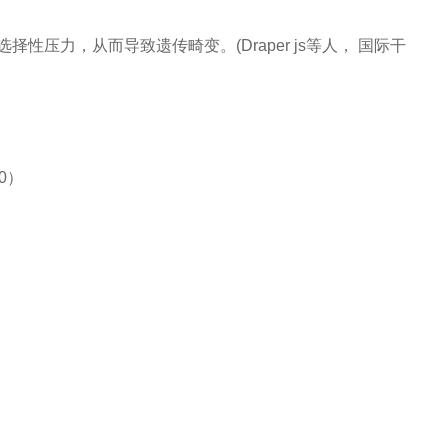
择性压力，从而导致遗传畸变。(Draper js等人， 国际干
0
）