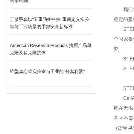
科学试剂
我们
丁腈手套以“五重防护科技”重新定义实验
稳定的服
室与工业场景的手部安全新标准
STE
个国家提
American Research Products 抗原产品单
究。
克隆及多克隆抗体
STE
STEM
锥型离心管实验室与工业的“分离利器”
STEM
Ce
胞在无滋养
并且不需要在
(货号 #