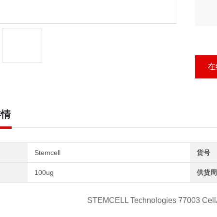
在
详情
Stemcell
货号
100ug
供货周
STEMCELL Technologies 77003 Cell