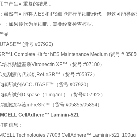
用中产生可重复的结果 。
：虽然有可能将人
ES和iPS细胞进行单细胞传代，但这可能导致选
）；如果传代为单细胞，需要经常检查核型。
产品：
UTASE™ (
货号
#07920)
R™1 Complete Kit for hES Maintenance Medium (
货号
# 8585
C
培养贴壁基质
Vitronectin XF™
（货号
#07180
）
C
免刮擦传代试剂
ReLeSR™
（货号
#05872
）
C
解离试剂
ACCUTASE™
（货号
#07920
）
C
解离试剂
Dispase
（
1 mg/mL
）（货号
# 07923
）
C
细胞冻存液
mFreSR™
（货号
#05855/05854
）
MCELL CellAdhere™ Laminin-521
订购信息：
CELL Technologies 77003 CellAdhere™ Laminin-521
100ug