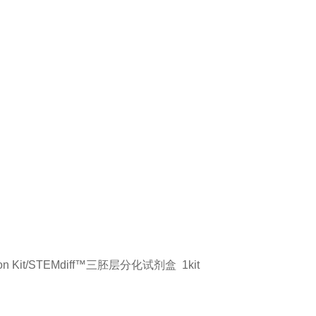
ntiation Kit/STEMdiff™三胚层分化试剂盒
1kit