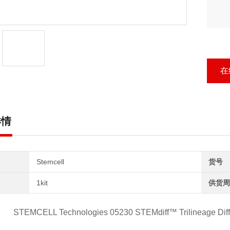
在
详情
Stemcell
货号
1kit
供货周
STEMCELL Technologies 05230 STEMdiff™ Trilineage 