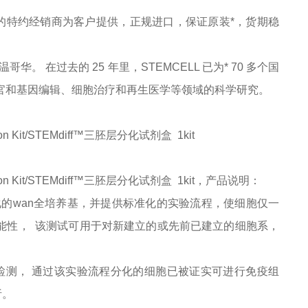
的特约经销商为客户提供，正规进口，保证原装*，货期稳
于温哥华。 在过去的 25 年里，STEMCELL 已为* 70 多个国
器官和基因编辑、细胞治疗和再生医学等领域的科学研究。
ntiation Kit/STEMdiff™三胚层分化试剂盒
1kit
ntiation Kit/STEMdiff™三胚层分化试剂盒
1kit
，
产品说明
：
层分化的wan全培养基，并提供标准化的实验流程，使细胞仅一
能性， 该测试可用于对新建立的或先前已建立的细胞系，
估检测， 通过该实验流程分化的细胞已被证实可进行免疫组
析。