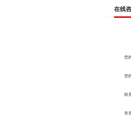
在线
您
您
联
常