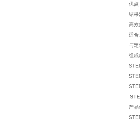
优点
结果
高效
适合
与定
组成
STE
STE
STE
ST
产品
STEM