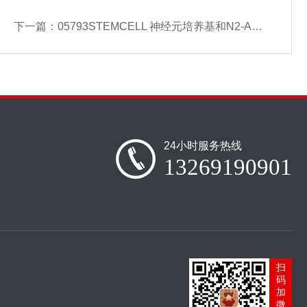
下一篇：
05793STEMCELL 神经元培养基和N2-A/SM1试剂盒
24小时服务热线
13269190901
扫
码
加
微