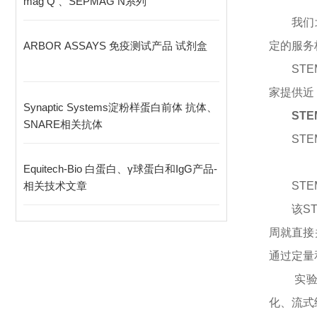
mag Q 、SEPMAG N系列
我们
ARBOR ASSAYS 免疫测试产品 试剂盒
定的服务
STE
家提供近
Synaptic Systems淀粉样蛋白前体 抗体、
STE
SNARE相关抗体
STEM
Equitech-Bio 白蛋白、γ球蛋白和IgG产品-
相关技术文章
STEM
该
S
周就直接
通过定量
实
化、流式细