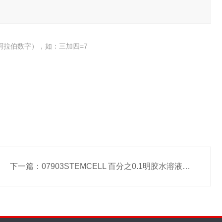
阿拉伯数字），如：三加四=7
下一篇：
07903STEMCELL 百分之0.1明胶水溶液-常备现货