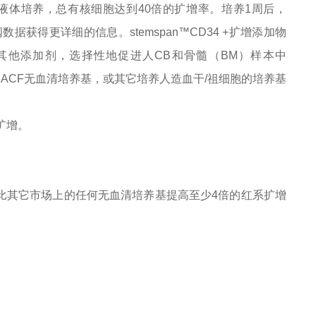
7天的液体培养，总有核细胞达到40倍的扩增率。培养1周后，
据获得更详细的信息。stemspan™CD34 +扩增添加物
PO）和其他添加剂，选择性地促进人CB和骨髓（BM）样本中
EMII和ACF无血清培养基，或其它培养人造血干/祖细胞的培养基
胞扩增。
I配合使用时比其它市场上的任何无血清培养基提高至少4倍的红系扩增