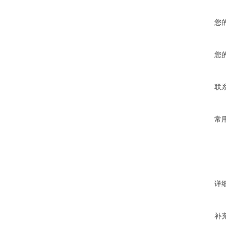
您
您
联
常
详
补