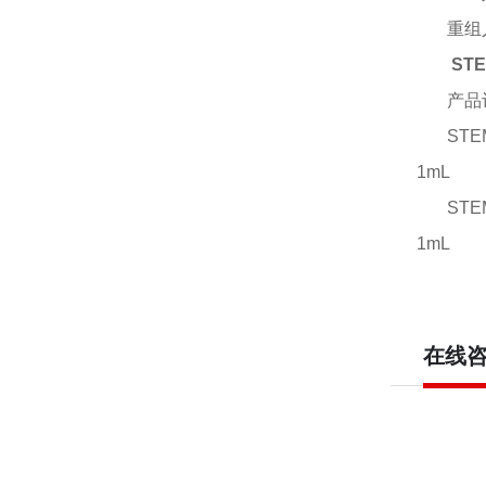
重组
ST
产品
STEM
1mL
STE
1mL
在线