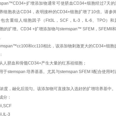
emspan™CD34+扩增添加物通常可使脐血CD34+细胞经过
养细胞表达CD34，表明接种的CD34+细胞扩增了10倍。请参阅数
）包含重组人细胞因子（Flt3L，SCF，IL-3，IL-6、T
细胞的扩增。CD34 +扩增添加物与stemspan™ SFEM，SF
。
temspan™cc100和cc110相比，该添加物刺激更大的CD34+细
：
从人脐血和骨髓
CD34+产生大量的红系祖细胞；
用于
stemspan 培养基基。尤其与stemspan SFEM I
0x浓度，融化后混匀。该添加物可直接加入选好的扩增培养基中。
成分：
人
SCF
人
IL-3