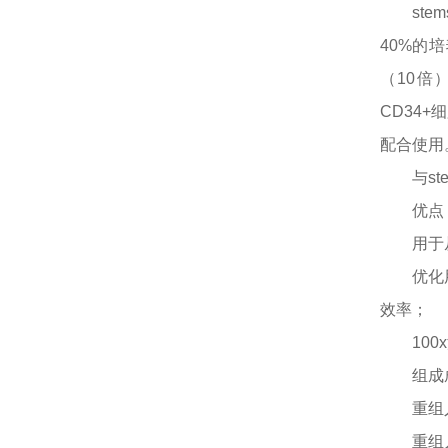
st
40%的培
（10倍
CD34+
配合使用
与
s
优点
用于
优化
效率；
10
组成
重组
重组