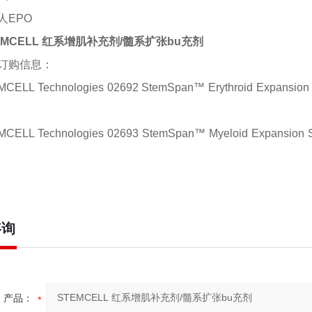
人
EPO
EMCELL 红系增肌补充剂/髓系扩张bu充剂
订购信息：
CELL Technologies 02692 StemSpan™ Erythroid Expan
MCELL Technologies
02693
StemSpan™ Myeloid Expansio
咨询
产品：