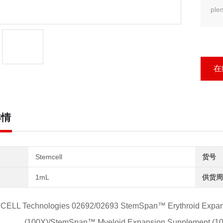
pl
ST
在
详情
Stemcell
货号
1mL
供货周
CELL Technologies 02692/02693 StemSpan™ Erythroid E
(100X)/StemSpan™ Myeloid Expansion Supplemen