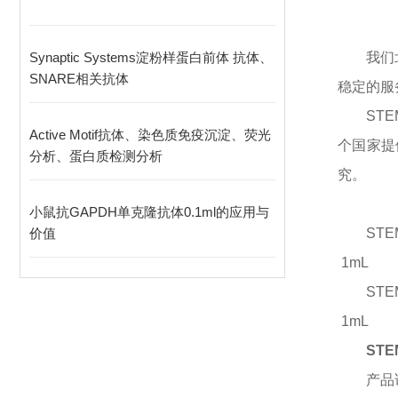
Synaptic Systems淀粉样蛋白前体 抗体、
我们
SNARE相关抗体
稳定的服
STE
Active Motif抗体、染色质免疫沉淀、荧光
个国家提
分析、蛋白质检测分析
究。
小鼠抗GAPDH单克隆抗体0.1ml的应用与
价值
STEM
1mL
STE
1mL
ST
产品