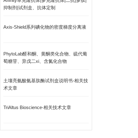
Affinity单克隆抗体|多克隆抗体|二抗|多肽|
抑制剂|试剂盒、抗体定制
Axis-Shield系列碘化物的密度梯度分离液
PhytoLab醛和酮、黄酮类化合物、硫代葡
萄糖苷、异戊二xi、含氮化合物
土壤亮氨酸氨基肽酶试剂盒说明书-相关技
术文章
TriAltus Bioscience-相关技术文章