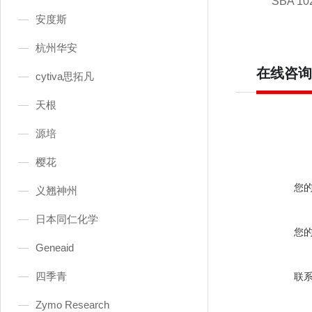
SBA 10
安度斯
杭州华安
在线咨询
cytiva思拓凡
天根
源培
樱花
您
义翘神州
日本同仁化学
您
Geneaid
四季青
联
Zymo Research