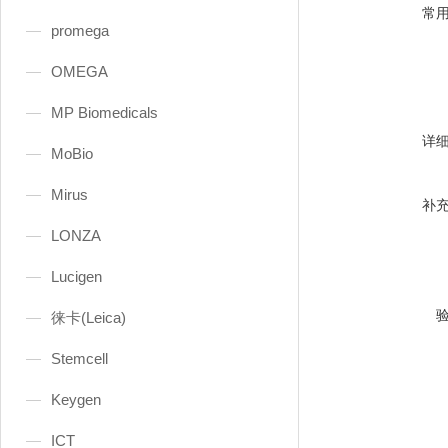
常
promega
OMEGA
MP Biomedicals
详
MoBio
Mirus
补
LONZA
Lucigen
徕卡(Leica)
Stemcell
Keygen
ICT