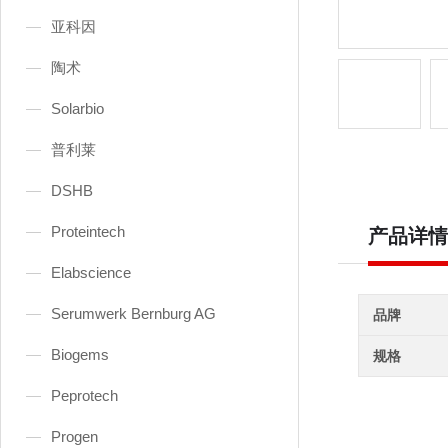
亚科因
陶术
Solarbio
普利莱
DSHB
Proteintech
产品详情
Elabscience
Serumwerk Bernburg AG
品牌
Biogems
规格
Peprotech
Progen