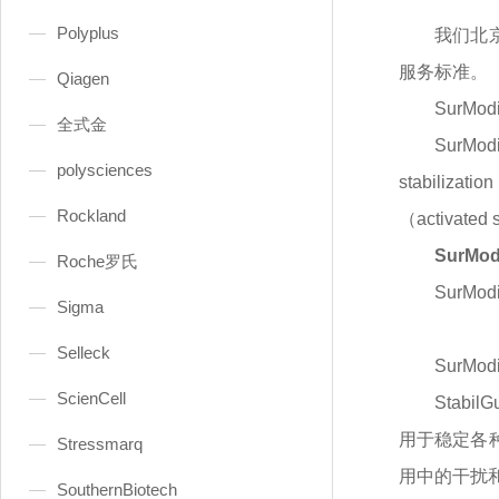
Polyplus
我们北
服务标准。
Qiagen
SurMod
全式金
Sur
polysciences
stabiliza
Rockland
（activat
SurMo
Roche罗氏
SurMod
Sigma
Selleck
SurMod
ScienCell
Stab
用于稳定各
Stressmarq
用中的干扰
SouthernBiotech