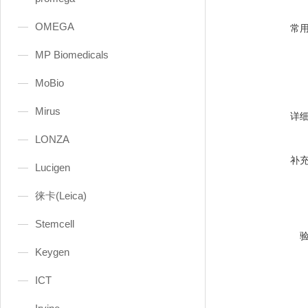
OMEGA
常
MP Biomedicals
MoBio
Mirus
详
LONZA
补
Lucigen
徕卡(Leica)
Stemcell
Keygen
ICT