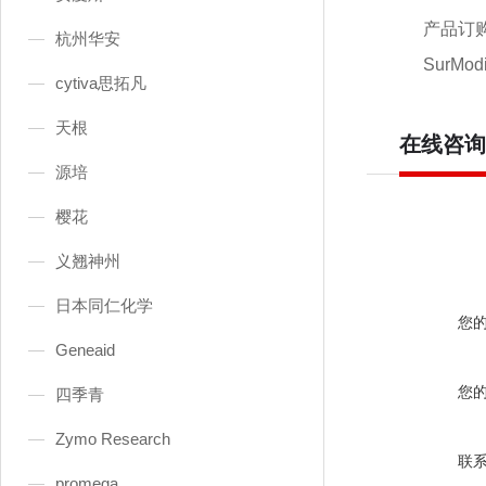
产品订
杭州华安
SurMod
cytiva思拓凡
天根
在线咨询
源培
樱花
义翘神州
日本同仁化学
您
Geneaid
您
四季青
Zymo Research
联
promega