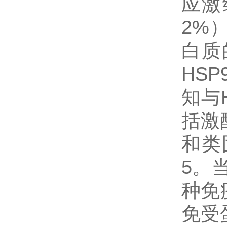
应激
2%
白质
HS
知与
括激酶
和类
5。当
种免
免受