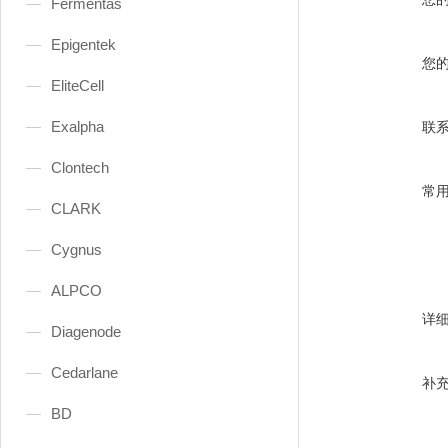
Fermentas
Epigentek
您
EliteCell
Exalpha
联
Clontech
常
CLARK
Cygnus
ALPCO
详
Diagenode
Cedarlane
补
BD