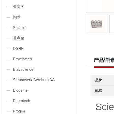
亚科因
陶术
Solarbio
普利莱
DSHB
Proteintech
产品详情
Elabscience
Serumwerk Bernburg AG
品牌
Biogems
规格
Peprotech
Sc
Progen