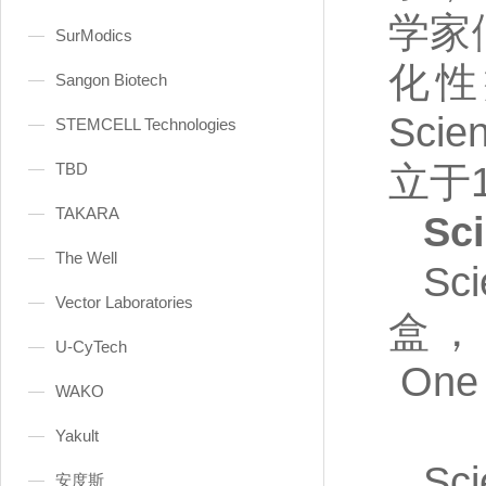
学家
SurModics
化性
Sangon Biotech
Sc
STEMCELL Technologies
立于1
TBD
TAKARA
Sc
The Well
Sc
Vector Laboratories
盒，Hu
U-CyTech
One 
WAKO
Yakult
Sc
安度斯