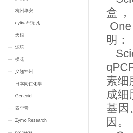
盒，Hu
杭州华安
One 
cytiva思拓凡
天根
明
：
源培
Sc
樱花
qP
义翘神州
素细
日本同仁化学
成细
Geneaid
基因
四季青
因
Zymo Research
promega