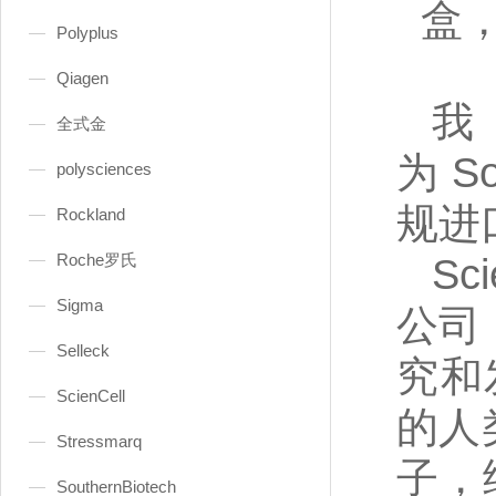
盒，H
Polyplus
Qiagen
全式金
为
So
polysciences
规进
Rockland
Roche罗氏
Sc
Sigma
公司
Selleck
究和
ScienCell
的人
Stressmarq
子，细
SouthernBiotech