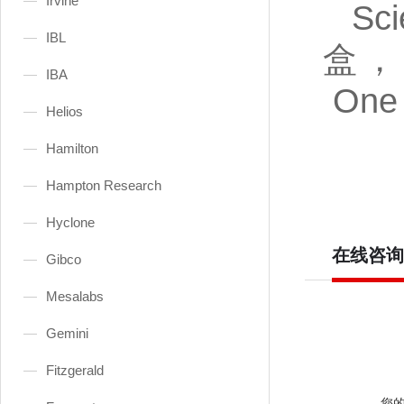
Irvine
Sc
IBL
盒，Hu
IBA
One 
Helios
Hamilton
Hampton Research
Hyclone
在线咨询
Gibco
Mesalabs
Gemini
Fitzgerald
您