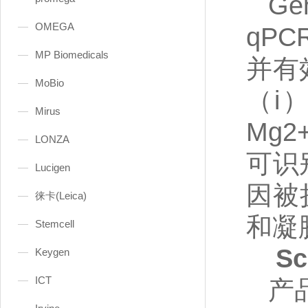
Ge
OMEGA
qP
MP Biomedicals
并有
MoBio
（i
Mirus
Mg
LONZA
可识
Lucigen
因被
徕卡(Leica)
和凝
Stemcell
S
Keygen
ICT
产