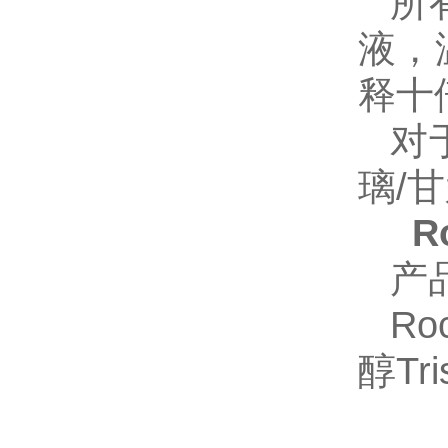
所
液，温
释十倍
对
璃/
R
产
Ro
醇Tri