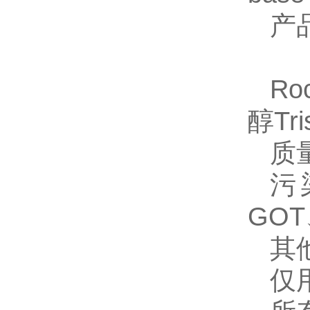
产
Ro
醇Tr
质
污
GOT
其
仅