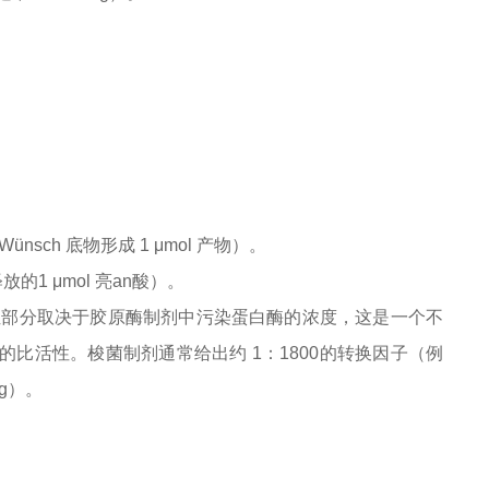
nsch 底物形成 1 μmol 产物）。
放的1 μmol 亮
an
酸）。
 单位部分取决于胶原酶制剂中污染蛋白酶的浓度，这是一个不
的比活性。梭菌制剂通常给出约 1：1800的转换因子（例
mg）。