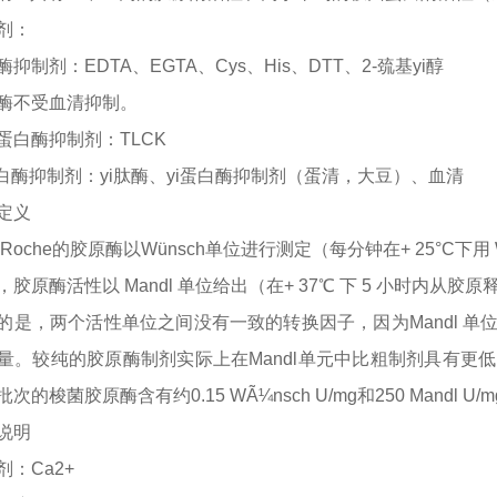
剂：
酶抑制剂：
EDTA、EGTA、Cys、His、DTT、2-巯基
yi
醇
酶不受血清抑制。
蛋白酶抑制剂：
TLCK
白酶抑制剂：
yi
肽酶、
yi
蛋白酶抑制剂（蛋清，大豆）、血清
定义
Roche的胶原酶以Wünsch单位进行测定（每分钟在+ 25°C下用 Wü
，胶原酶活性以
Mandl 单位给出（在+ 37℃ 下 5 小时内从胶原释
的是，两个活性单位之间没有一致的转换因子，因为
Mandl
量。较纯的胶原酶制剂实际上在Mandl单元中比粗制剂具有更低
的梭菌胶原酶含有约0.15 WÃ¼nsch U/mg和250 Mandl U/
说明
剂：
Ca2+