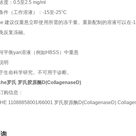
浓度：
0.5至2.5 mg/ml
条件（工作溶液）：
-15至-25°C
che 建议仅重悬立即使用所需的冻干量。重新配制的溶液可以在-1
免反复冻融。
何平衡
yan
溶液（例如
HBSS）中重悬
说明
于生命科学研究。不可用于诊断。
che罗氏 罗氏胶原酶D(CollagenaseD)
订购信息：
HE 11088858001/66001 罗氏胶原酶D(CollagenaseD) Collag
咨询