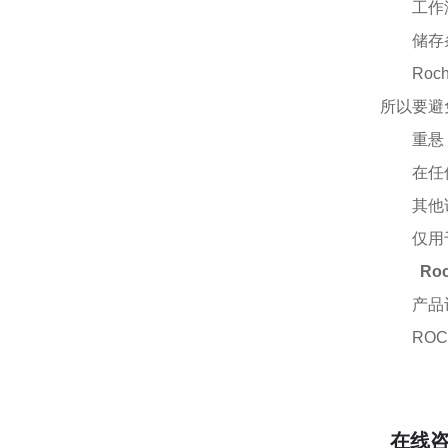
工作
储存
Ro
所以要避
重悬
在任
其他
仅用
Ro
产品
ROC
在线