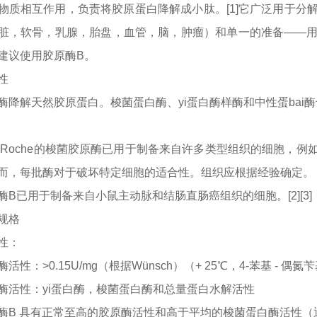
物质相互作用，负责将胶原蛋白降解成小肽。[1]它广泛用于分
脏，软骨，乳腺，胎盘，血管，脑，肿瘤）和单一的准备——
建议使用胶原酶B。
性
酶降解天然胶原蛋白。梭菌蛋白酶、
yi
蛋白酶样酶和中性蛋
bai
酶
Roche的梭菌胶原酶已用于制备来自许多类型组织的细胞，
而，每批酶对于破坏特定细胞的适合性。组织应根据经验确定。
酶
B已用于制备来自小鼠主动脉和结肠直肠癌组织的细胞。[2][3]
规格
性：
酶活性：
>0.15U/mg（根据Wünsch）（+ 25℃，4-苯基 - 偶氮苄基
酶活性：
yi
蛋白酶，梭菌蛋白酶和总量蛋白水解活性
酶
B 具有正常至高的胶原酶活性和高于平均的梭菌蛋白酶活性（通常 