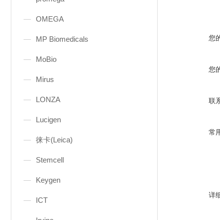
OMEGA
您
MP Biomedicals
MoBio
您
Mirus
LONZA
联
Lucigen
常
徕卡(Leica)
Stemcell
Keygen
详
ICT