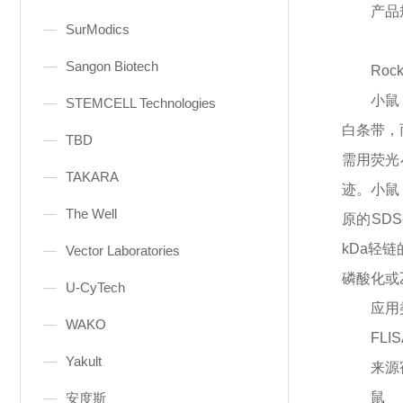
产品
SurModics
Sangon Biotech
Rock
小鼠
STEMCELL Technologies
白条带，而
TBD
需用荧光小
TAKARA
迹。小鼠 
The Well
原的SDS
kDa轻
Vector Laboratories
磷酸化或
U-CyTech
应用
WAKO
FL
Yakult
来源
鼠
安度斯