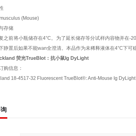
性
musculus (Mouse)
与存储
复之前将小瓶储存在
4°C。为了延长储存等分试样内容物并在-
下静置后如果不能wan全澄清。本品作为未稀释液体在4°C下
ckland 荧光TrueBlot：抗小鼠Ig DyLight
订购信息：
land 18-4517-32 Fluorescent TrueBlot®: Anti-Mouse Ig DyLigh
咨询