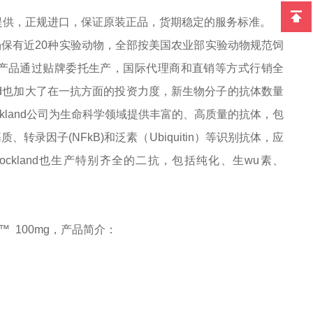
提供，正规进口，保证原装正品，货期稳定的服务标准。
农场保有近20种实验动物，全部按美国农业部实验动物规范饲
其产品通过贴牌委托生产，国际代理商和直销等方式行销全
nd也加大了在一抗方面的投资力度，新生物分子的抗体数量
kland公司为生命科学领域提供丰富的、高质量的抗体，包
录因子(NFkB)和泛素（Ubiquitin）等识别抗体，应
，Rockland也生产特别齐全的二抗，包括纯化、生
wu
素、
t™
100mg
，
产品简介：