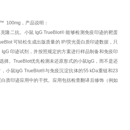
t™
100mg
，
产品说明
：
IgG 单克隆二抗。小鼠 IgG TrueBlot® 能够检测免疫印迹的靶蛋
Blot 可轻松生成出版质量的 IP/荧光蛋白质印迹数据，只
00 抗小鼠 IgG 印迹试剂，并按照规定的方案进行样品制备和免疫印
想选择。TrueBlot优先检测未还原形式的小鼠IgG，而不是还
IgG TrueBlot®与免疫沉淀抗体的55 kDa重链和23
P/蛋白质印迹应用中的干扰。应用包括检查翻译后修饰（例如