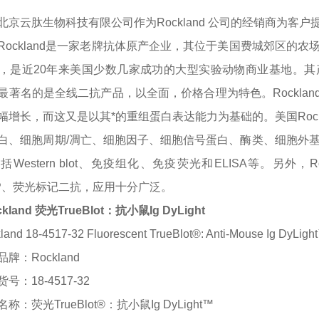
北京云肽生物科技有限公司作为
Rockland
公司的经销商为客户
Rockland是一家老牌抗体原产企业，其位于美国费城郊区的
，是近20年来美国少数几家成功的大型实验动物商业基地。
最著名的是全线二抗产品，以全面，价格合理为特色。Rockla
幅增长，而这又是以其*的重组蛋白表达能力为基础的。美国Roc
白、细胞周期/凋亡、细胞因子、细胞信号蛋白、酶类、细胞外基质、转
括Western blot、免疫组化、免疫荧光和ELISA等。另外
ALP、荧光标记二抗，应用十分广泛。
ckland 荧光TrueBlot：抗小鼠Ig DyLight
land 18-4517-32 Fluorescent TrueBlot®: Anti-Mouse Ig DyLigh
品牌：
Rockland
货号：
18-4517-32
名称：荧光
TrueBlot®：抗小鼠Ig DyLight™