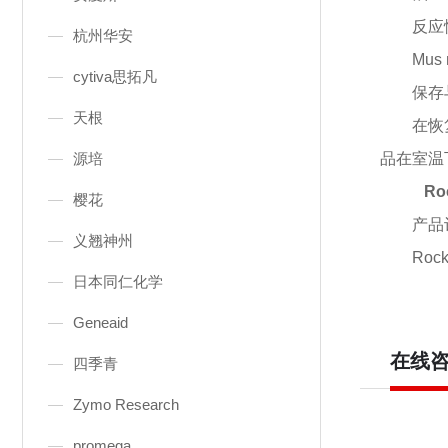
反应
杭州华安
Mus 
cytiva思拓凡
保存
天根
在恢
源培
品在室温
Ro
樱花
产品
义翘神州
Rock
日本同仁化学
Geneaid
在线
四季青
Zymo Research
promega