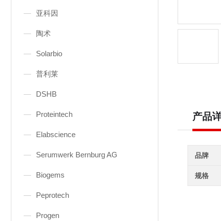
亚科因
陶术
Solarbio
普利莱
DSHB
Proteintech
产品
Elabscience
Serumwerk Bernburg AG
品牌
Biogems
规格
Peprotech
Progen