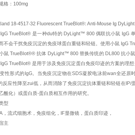
规格：
100mg
land 18-4517-32 Fluorescent TrueBlot®: Anti-Mouse Ig DyLigh
IgG TrueBlot® 是一种du特的 DyLight™ 800 偶联抗小鼠 
不会干扰免疫沉淀的免疫球蛋白重链和轻链。使用小鼠 IgG True
鼠 TrueBlot®® 抗体 DyLight™ 800 替换传统的 DL8
IgG TrueBlot® 是用于涉及免疫沉淀蛋白免疫印迹的方案的理
变性形式的IgG。当免疫沉淀物在SDS凝胶电泳前wan全还原时，小鼠
链的反应性降至zui低，从而消除了免疫沉淀抗体重链和轻链在I
乙酰化）或蛋白质-蛋白质相互作用的研究。
类型
ISA，流式细胞术，免疫组化，IF显微镜，蛋白质印迹，
宿主