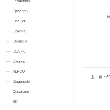
Fermentas
Epigentek
EliteCell
Exalpha
Clontech
CLARK
Cygnus
ALPCO
上一篇：
60
Diagenode
Cedarlane
BD