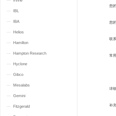
Irvine
您
IBL
IBA
您
Helios
联
Hamilton
Hampton Research
常
Hyclone
Gibco
Mesalabs
详
Gemini
补
Fitzgerald