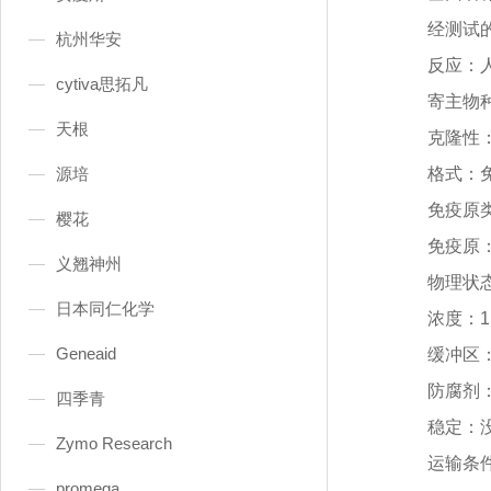
经测试
杭州华安
反应：
cytiva思拓凡
寄主物
天根
克隆性
源培
格式：
免疫原
樱花
免疫原
义翘神州
物理状
日本同仁化学
浓度：
Geneaid
缓冲区
防腐剂
四季青
稳定：
Zymo Research
运输条
promega