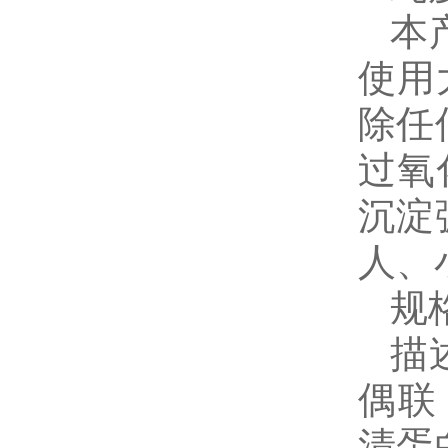
本
使用
除任
过氧
沉淀
人、
规
描
偶联（M
清蛋白）