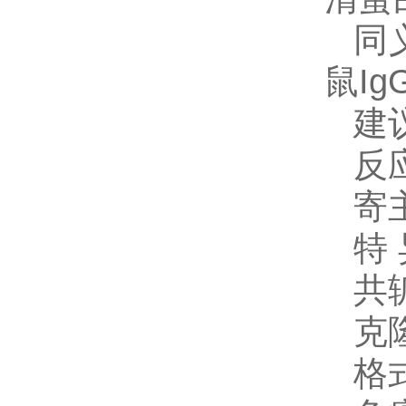
同
鼠I
建
反
寄
特
共
克
格