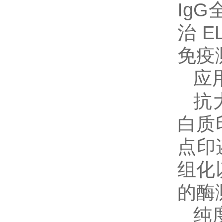
Ig
治 
免疫
应
抗
白质
点印
组化
的酶
纯