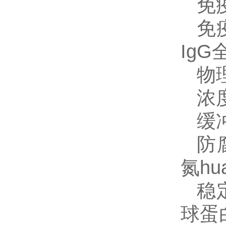
免
免
Ig
物
浓
缓
防
氮
hu
稳
球蛋