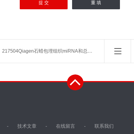
：
217504Qiagen石蜡包埋组织miRNA和总RNA纯化试剂盒
技术文章
在线留言
联系我们