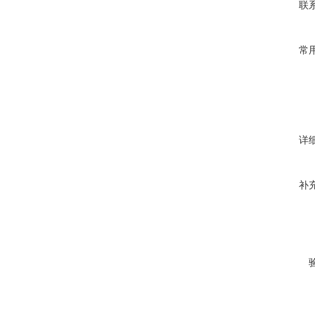
联
常
详
补