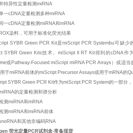
并特异性定量检测
miRNA
单一
cDNA
定量检测多种
miRNA
同一
cDNA
定量检测
miRNA
和
mRNA
ROX
染料，可用于标准化荧光结果
Script SYBR Green PCR Kit是miScript PCR S
Tect SYBR Green Kits技术。miScript II RT Kit得到的cD
me或Pathway-Focused miScript miRNA PCR Arrays
用于miRNA前体的miScript Precursor Assays或用于mRNA的Quant
cript SYBR Green PCR Kit作为miScript PCR System的一部
miRNA
的定量检测和谱分析
检测
miRNA
和
mRNA
检测
miRNA
和
miRNA
前体
snoRNA
和其他非编码
RNA
agen 荧光定量PCR试剂盒-常备现货