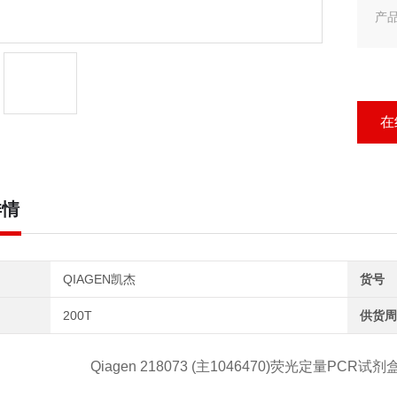
产
产品
Qi
在
详情
QIAGEN凯杰
货号
200T
供货周
Qiagen 218073 (主1046470)荧光定量PCR试剂盒 mi