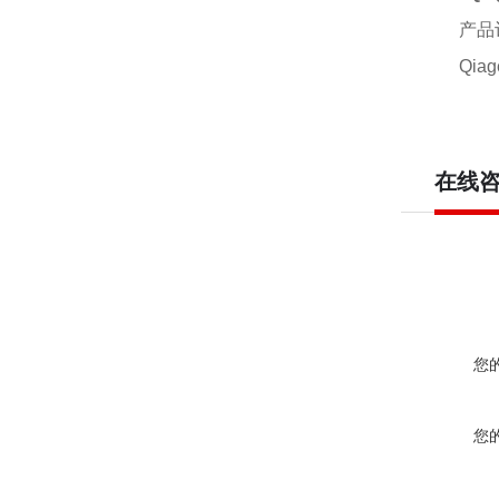
产品
Qia
在线
您
您