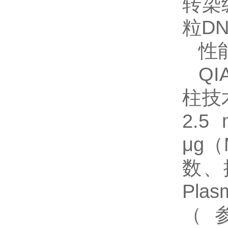
转染
粒D
性
QI
柱技
2.
μg
数、
Pla
（参见“