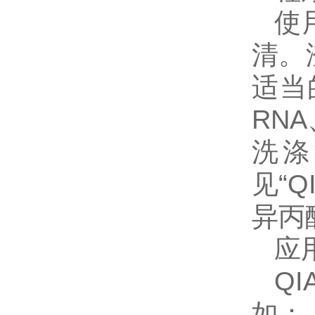
使
清。
适当
RN
洗涤
见“QI
异丙
应
QI
如：