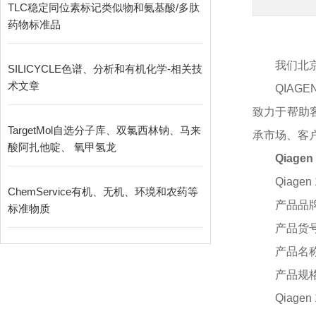
TLC稳定同位素标记类似物和氨基酸/多肽
药物标准品
我们北
SILICYCLE色谱、分析和有机化学-相关技
术文章
QIA
致力于帮助
TargetMol自选分子库、双氯西林钠、马来
承市场、客
酸阿扎他啶、 氧甲氢龙
Qiag
Qiagen 
ChemService有机、无机、环境和农药等
产品品
标准物质
产品货
产品名
产品规
Qiagen 