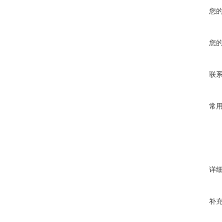
您
您
联
常
详
补