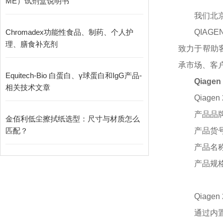
ME）试剂盒说明书
我们北
Chromadex功能性食品、制药、个人护
QIA
理、膳食补充剂
致力于帮助
承市场、客
Equitech-Bio 白蛋白、γ球蛋白和IgG产品-
Qiage
相关技术文章
Qiagen 
产品品
金佰利低尘擦拭纸选型：尺寸与材质怎么
匹配？
产品货
产品名
产品规
Qiagen 
通过内