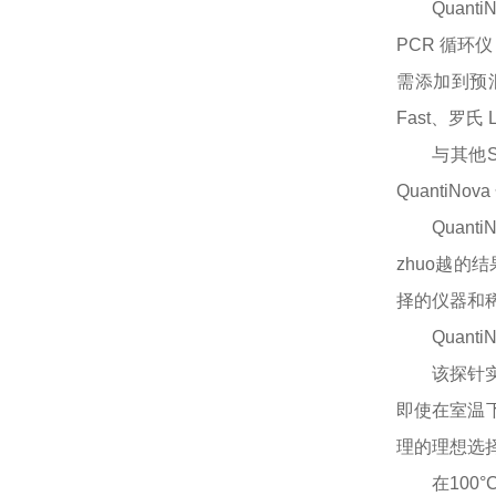
Quan
PCR 循环
需添加到预混液
Fast、罗氏 
与其他
Quanti
Quan
zhuo越的
择的仪器和
QuantiN
该探针
即使在室温下
理的理想选
在
100