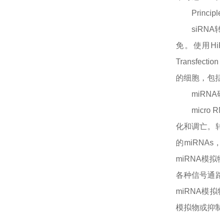
Principl
siRN
免。使用HiP
Transfe
的细胞，包括：H
miRN
micr
化和调亡。转
的miRNA
miRNA模
各种信号通
miRNA模拟
模拟物或抑