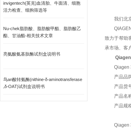
invigentech(英克)血清胎、牛面清、细胞
活力检查、细朐筛选等
我们北
Nu-chek脂肪酸、脂肪酸甲酯、脂肪酸乙
QIA
酯、甘油酯-相关技术文章
致力于帮助
承市场、客
亮氨酸氨基肽酶试剂盒说明书
Qiag
Qiagen 
产品品
鸟an酸转氨酶(nithine-δ-aminotransferase
,δ-OAT)试剂盒说明书
产品货
产品名
产品规
Qiagen 