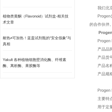
我们北
植物类黄酮（Flavonoid）试剂盒-相关技
Pro
术文章
的合作伙伴
Proge
耐热≠可加热！蓝盖试剂瓶的“安全假象”与
Progen 
真相
产品品
产品货
Yakult 各种植物细胞壁消化酶、纤维素
酶、离析酶、果胶酶等
产品名
产品规
Progen 
主要特
用于定