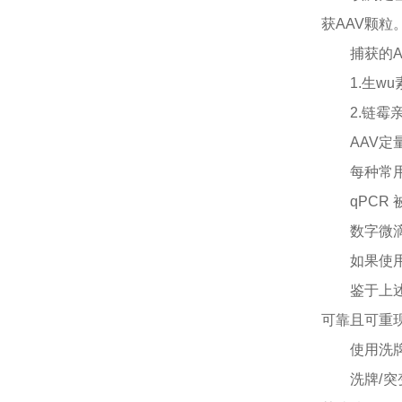
获AAV颗粒
捕获的
1.生
wu
2.链
AAV
每种常
qPCR
数字微
如果使
鉴于上
可靠且可重现
使用洗
洗牌
/