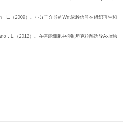
Lum，L.（2009）。小分子介导的Wnt依赖信号在组织再生和
和Attisano，L.（2012）。在癌症细胞中抑制坦克拉酶诱导Axin稳