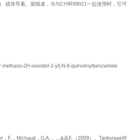
IN2） 或传导素。据报道，当与CHIR99021一起使用时，它可
,7-methano-2H-isoindol-2-yl]-N-8-quinolinylbenzamide
ier，F.，Michaud，G.A.，…&丛F.（2009）。Tankyrase抑