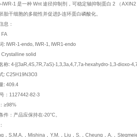
do-IWR-1 是一种 Wnt 途径抑制剂，可稳定轴抑制蛋白 2 （AX
胚胎干细胞的多能性并促进β-连环蛋白磷酸化。
信息：
: FA
词
: IWR-1-endo, IWR-1, IWR1-endo
: Crystalline solid
名称
: 4-[(3aR,4S,7R,7aS)-1,3,3a,4,7,7a-hexahydro-1,3-dioxo-4
式
: C25H19N3O3
量
: 409.4
号：1127442-82-3
：
≥98%
条件：产品应保持在
-20°C。
：
ng，S.M.A.，Mishina，Y.M.，Liu，S.，Cheung，A.，Stegme