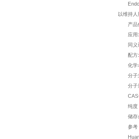
En
以维持人
产品
应用
同义
配方
化学
分子
分子
CAS
纯度
储存
参考
Hua