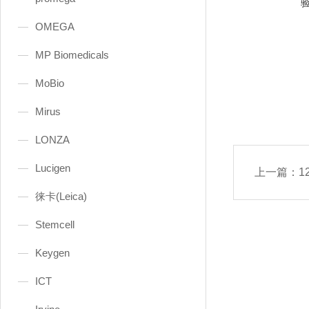
OMEGA
MP Biomedicals
MoBio
Mirus
LONZA
Lucigen
上一篇：
12
徕卡(Leica)
Stemcell
Keygen
ICT