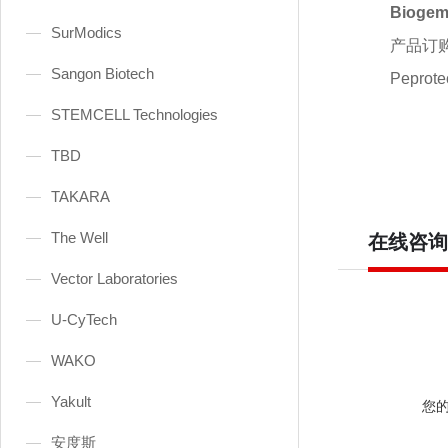
Bioge
SurModics
产品订
Sangon Biotech
Peprot
STEMCELL Technologies
TBD
TAKARA
The Well
在线咨询
Vector Laboratories
U-CyTech
WAKO
Yakult
您
安度斯