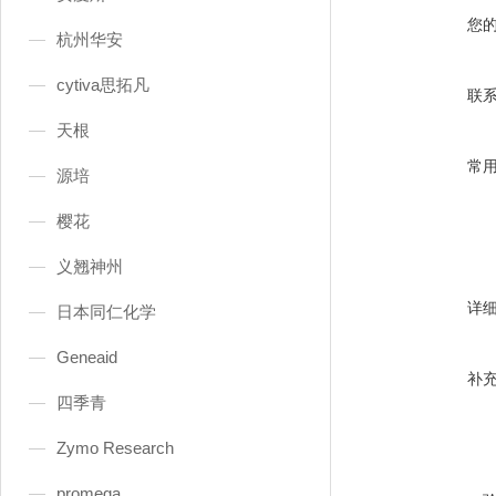
您
杭州华安
cytiva思拓凡
联
天根
常
源培
樱花
义翘神州
详
日本同仁化学
Geneaid
补
四季青
Zymo Research
promega