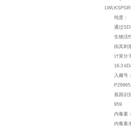
LWLKSPGR
纯度：
通过
SD
生物活
由其刺
计算分
16.3 kD
入藏号
P29965
基因识
959
内毒素
内毒素