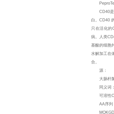
PeproT
CD4
白。CD40
只在活化的C
病。人类CD
基酸的细胞外
水解加工在体
合。
源：
大肠杆
同义词
可溶性
AA序列
MQKGD