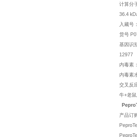
计算分
36.4 kD
入藏号
货号
P0
基因识
12977
内毒素
内毒素
交叉反
牛
+老鼠
Pepro
产品订
PeproT
PeproT