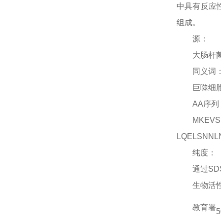
中具有反应性
组成。
源：
大肠杆
同义词
巨噬细
AA序列
MKEVS
LQELSNNL
纯度：
通过
SD
生物活
教育署
5