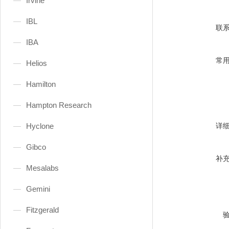
Irvine
IBL
联
IBA
常
Helios
Hamilton
Hampton Research
Hyclone
详
Gibco
补
Mesalabs
Gemini
Fitzgerald