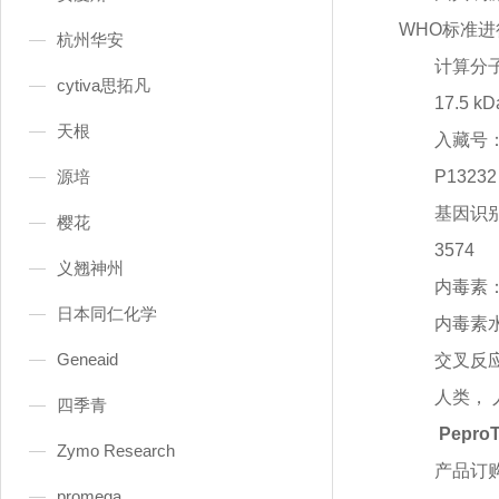
WHO标准
杭州华安
计算分
cytiva思拓凡
17.5 kD
天根
入藏号
源培
P13232
基因识
樱花
3574
义翘神州
内毒素
日本同仁化学
内毒素
Geneaid
交叉反
人类，
四季青
Pepro
Zymo Research
产品订
promega