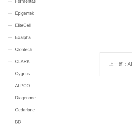
Fermentas
Epigentek
EliteCell
Exalpha
Clontech
CLARK
上一篇：
AF
Cygnus
ALPCO
Diagenode
Cedarlane
BD