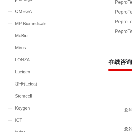
PeproT
OMEGA
PeproT
PeproT
MP Biomedicals
PeproT
MoBio
Mirus
LONZA
在线咨询
Lucigen
徕卡(Leica)
Stemcell
Keygen
您
ICT
您