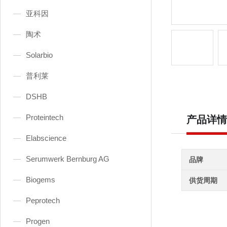
亚科因
陶术
Solarbio
普利莱
DSHB
Proteintech
产品详情
Elabscience
Serumwerk Bernburg AG
品牌
Biogems
供货周期
Peprotech
Progen