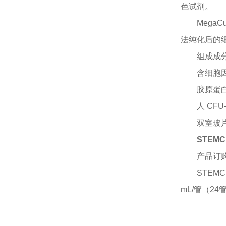
色试剂。
Mega
法纯化后的
组成成
含细胞
胶原蛋
人
CFU
双室玻
STEM
产品订
STEMC
mL/管（24