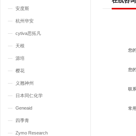
在线咨询
安度斯
杭州华安
cytiva思拓凡
天根
您
源培
您
樱花
义翘神州
联
日本同仁化学
Geneaid
常
四季青
Zymo Research