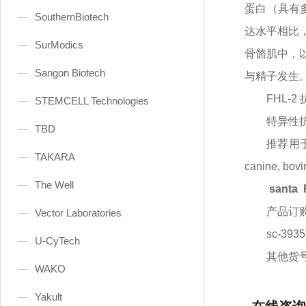
蛋白（具有
SouthernBiotech
达水平相比，
SurModics
骨骼肌中，以
Sangon Biotech
与精子发生。
FHL-2
STEMCELL Technologies
特异性
TBD
推荐用
TAKARA
canine, bovi
The Well
santa 
产品订
Vector Laboratories
sc-393
U-CyTech
其他货
WAKO
Yakult