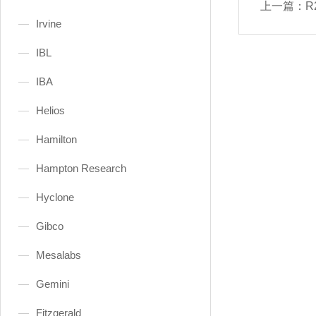
上一篇：
R
Irvine
IBL
IBA
Helios
Hamilton
Hampton Research
Hyclone
Gibco
Mesalabs
Gemini
Fitzgerald