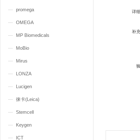
promega
详
OMEGA
补
MP Biomedicals
MoBio
Mirus
LONZA
Lucigen
徕卡(Leica)
Stemcell
Keygen
ICT