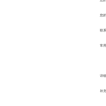
您
您
联
常
详
补