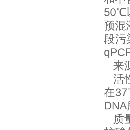
50
预混
段污
qP
来
活
在3
DN
质