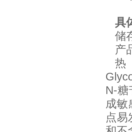
具
储
产
Gly
N-
成敏
点易
和不