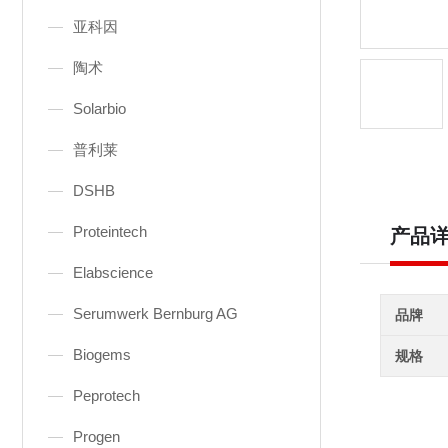
亚科因
陶术
Solarbio
普利莱
DSHB
Proteintech
产品
Elabscience
Serumwerk Bernburg AG
品牌
Biogems
规格
Peprotech
Progen