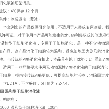
消化液被细菌污染。
建议：
4℃保存 12 个月
条件：冰袋运输（蓝冰）
：本文列出的产品仅供研究使用，不适用于人类或临床诊断。
n利或许可证。对于使用本产品可能发生的zhuan利侵权或其他违
温和型干细胞消化液，专用于干细胞消化，是一种不含动物源性
替换产品。该产品消化干细胞较为温和，避免细胞因为剧烈的消
性。与传统的yi酶消化液相比，本品具有以下优势：1）重组y
，适用于一些严格要求使用无动物源性yi酶消化液的干细胞消化
干细胞，损伤较传统yi酶更低，可提高细胞的活率，消除因过
含EDTA，不含酚红，pH 值为 7.2-7.4。
因 温和型干细胞消化液
订购信息：
1060 温和型干细胞消化液 100ml