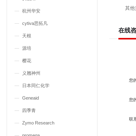
其他
杭州华安
cytiva思拓凡
在线
天根
源培
樱花
义翘神州
您
日本同仁化学
Geneaid
您
四季青
联
Zymo Research
promega