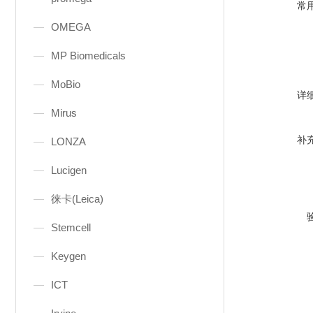
常
OMEGA
MP Biomedicals
MoBio
详
Mirus
补
LONZA
Lucigen
徕卡(Leica)
Stemcell
Keygen
ICT