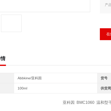
产品
亚
在
详情
Abbkine/亚科因
货号
100ml
供货周
亚科因
BMC1060
温和型