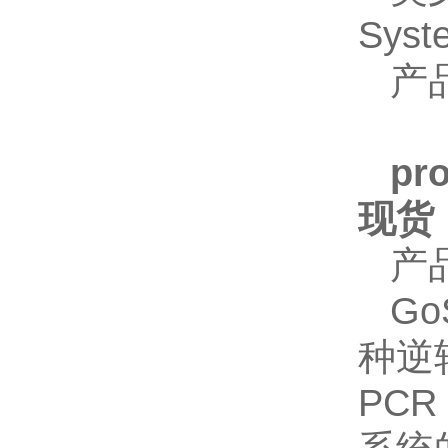
Syst
产
pr
现货
产
GoS
种逆
PCR